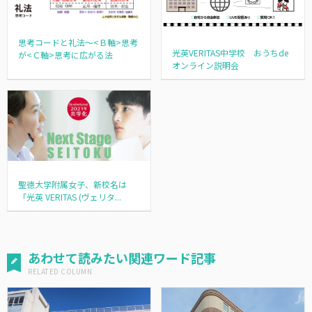
思考コードと礼法～<Ｂ軸>思考
光英VERITAS中学校 おうちde
が<Ｃ軸>思考に広がる法
オンライン説明会
聖徳大学附属女子、新校名は
「光英 VERITAS (ヴェリタ...
あわせて読みたい関連ワード記事