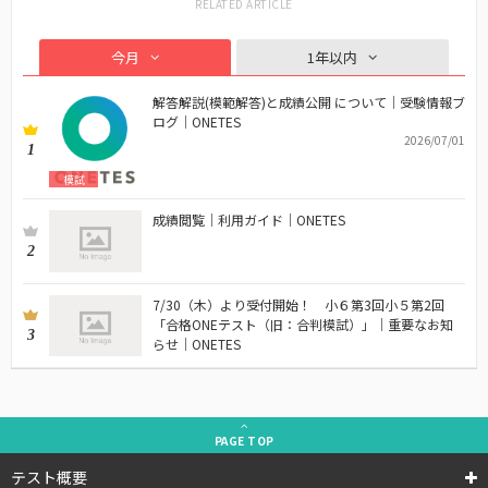
今月
1年以内
解答解説(模範解答)と成績公開 について｜受験情報ブ
ログ｜ONETES
2026/07/01
1
模試
成績閲覧｜利用ガイド｜ONETES
2
7/30（木）より受付開始！ 小６第3回小５第2回
「合格ONEテスト（旧：合判模試）」｜重要なお知
3
らせ｜ONETES
PAGE
TOP
テスト概要