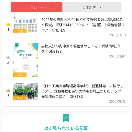
今月
1年以内
2026年の首都圏私立･国立中学受験者数は52,050名
と微減。受験率は18.06％に！【速報】｜受験情報ブ
1
ログ｜ONETES
入試
2026/02/19
高校入試の内申点と偏差値のしくみ｜受験情報ブロ
グ｜ONETES
2025/12/07
2
入試
【日本工業大学駒場高等学校】 普通科専一に移行し
て5年。受験者数も進学実績も右肩上がりにアップ｜
3
受験情報ブログ｜ONETES
入試
2025/08/31
よく見られている記事