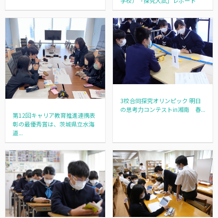
学校）「探究入試」レポート
3校合同探究オリンピック 明日
の思考力コンテストin湘南 春...
第12回キャリア教育推進連携表
彰の最優秀賞は、茨城県立水海
道...