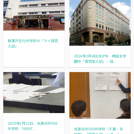
新渡戸文化中学校の「マイ探究
入試」
2026年2月4日(水)PM 神田女学
園中「探究型入試」─自...
2025年1月22日、光英VERITAS
中学校 「VERIT...
光英VERITAS中学校（千葉・共