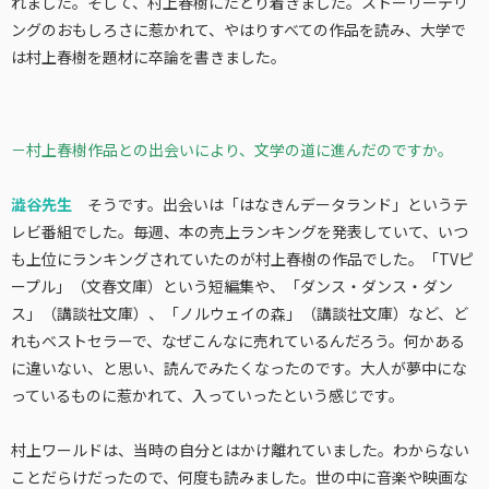
れました。そして、村上春樹にたどり着きました。ストーリーテリ
ングのおもしろさに惹かれて、やはりすべての作品を読み、大学で
は村上春樹を題材に卒論を書きました。
－村上春樹作品との出会いにより、文学の道に進んだのですか。
澁谷先生
そうです。出会いは「はなきんデータランド」というテ
レビ番組でした。毎週、本の売上ランキングを発表していて、いつ
も上位にランキングされていたのが村上春樹の作品でした。「TVピ
ープル」（文春文庫）という短編集や、「ダンス・ダンス・ダン
ス」（講談社文庫）、「ノルウェイの森」（講談社文庫）など、ど
れもベストセラーで、なぜこんなに売れているんだろう。何かある
に違いない、と思い、読んでみたくなったのです。大人が夢中にな
っているものに惹かれて、入っていったという感じです。
村上ワールドは、当時の自分とはかけ離れていました。わからない
ことだらけだったので、何度も読みました。世の中に音楽や映画な