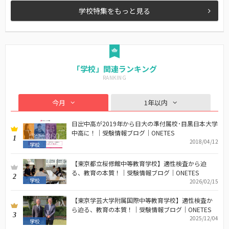
学校特集をもっと見る
「学校」関連ランキング
今月
1年以内
日出中高が2019年から日大の準付属校･目黒日本大学
中高に！｜受験情報ブログ｜ONETES
1
2018/04/12
学校
【東京都立桜修館中等教育学校】適性検査から迫
る、教育の本質！｜受験情報ブログ｜ONETES
2
学校
2026/02/15
【東京学芸大学附属国際中等教育学校】適性検査か
ら迫る、教育の本質！｜受験情報ブログ｜ONETES
3
2025/12/04
学校