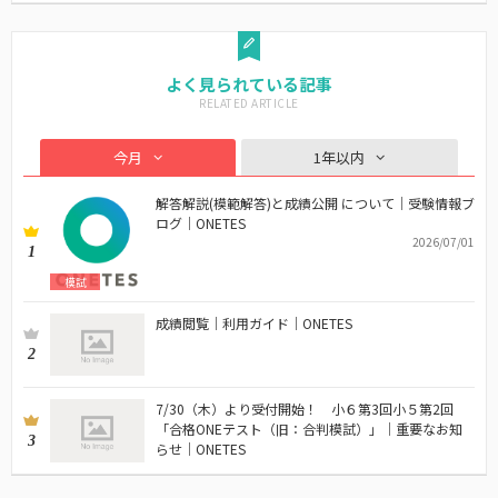
よく見られている記事
今月
1年以内
解答解説(模範解答)と成績公開 について｜受験情報ブ
ログ｜ONETES
2026/07/01
1
模試
成績閲覧｜利用ガイド｜ONETES
2
7/30（木）より受付開始！ 小６第3回小５第2回
「合格ONEテスト（旧：合判模試）」｜重要なお知
3
らせ｜ONETES