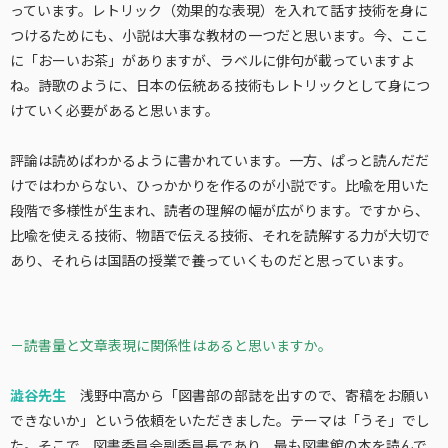
っています。レトリック（効果的な表現）を入れて話す技術を身に
つけるためにも、小説は大事な教材の一つだと思います。今、ここ
に「おーいお茶」がありますが、ラベルに俳句が載っていますよ
ね。詩歌のように、日本の伝統ある技術も
レトリックとして
身につ
けていく必要があると思います。
評論は
読めば
わかるように書かれています
。
一方、ぱっと読んだだ
けでは
わからない、ひっかかりを作るのが小説
です。
比喩
を用いた
段階で多様性が生まれ、
読者の
理解の幅が
広がります。
ですから、
比喩を使える技術、物語で伝える技術、それを読解する力が大切で
あり、それらは国語の授業で養っていくものだと思っています。
－読書量と文章表現に関係性はあると思いますか。
澁谷先生
浅野中高から「図書部の部誌を出すので、寄稿をお願い
できないか」という依頼をいただきました。テーマは「うそ」でし
た。そこで、図書委員会副委員長であり、最も図書館の本を読んで