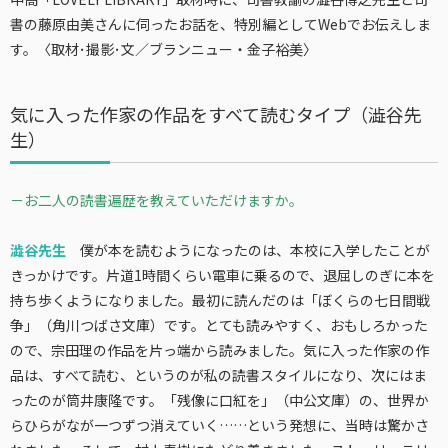
書の藤原由美さんに伺ったお話を、特別編としてWebでお伝えしま
す。
〈
取材･撮影･文／ブランニュー・金子裕美〉
気に入った作家の作品をすべて読むタイプ（澁谷先
生）
－お二人の読書遍歴を教えていただけますか。
澁谷先生
僕が本を読むようになったのは、本校に入学したことが
きっかけです。片道1時間くらい電車に乗るので、退屈しのぎに本を
持ち歩くようになりました。最初に読んだのは「ぼくらの七日間戦
争」（角川つばさ文庫）です。とても読みやすく、おもしろかった
ので、宗田理の作品を片っ端から読みました。気に入った作家の作
品は、すべて読む、というのが私の読書スタイルになり、次にはま
ったのが筒井康隆です。「残像に口紅を」（中公文庫）の、世界か
らひらがなが一つずつ消えていく……という発想に、当時は驚かさ