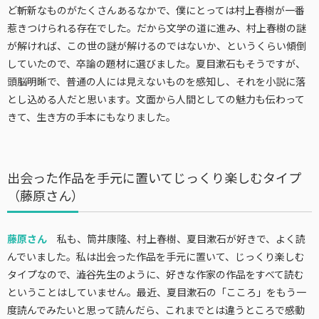
ど斬新なものがたくさんあるなかで、僕にとっては村上春樹が一番
惹きつけられる存在でした。だから文学の道に進み、村上春樹の謎
が解ければ、この世の謎が解けるのではないか、というくらい傾倒
していたので、卒論の題材に選びました。夏目漱石もそうですが、
頭脳明晰で、普通の人には見えないものを感知し、それを小説に落
とし込める人だと思います。文面から人間としての魅力も伝わって
きて、生き方の手本にもなりました。
出会った作品を手元に置いてじっくり楽しむタイプ
（藤原さん）
藤原さん
私も、筒井康隆、村上春樹、夏目漱石が好きで、よく読
んでいました。私は出会った作品を手元に置いて、じっくり楽しむ
タイプなので、澁谷先生のように、好きな作家の作品をすべて読む
ということはしていません。最近、夏目漱石の「こころ」をもう一
度読んでみたいと思って読んだら、これまでとは違うところで感動