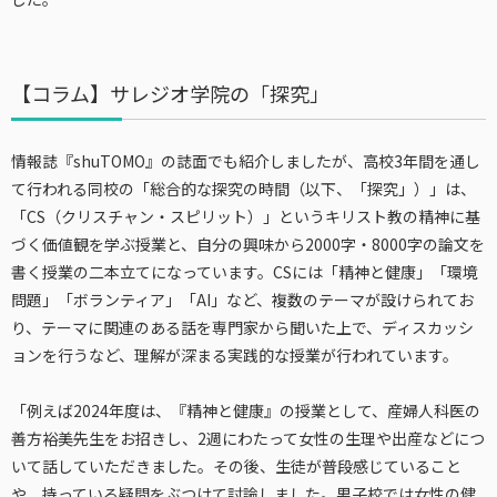
【コラム】サレジオ学院の「探究」
情報誌『shuTOMO』の誌面でも紹介しましたが、高校3年間を通し
て行われる同校の「
総合的な探究の時間（以下、「探究」）
」は、
「
CS
（
クリスチャン
・
スピリット
）
」というキリスト教の精神
に基
づく価値観
を学ぶ授業と、
自分の興味から
2000字・8000字の論文を
書く授業の二本立てになっています。CSには「精神と健康」「環境
問題」「ボランティア」「AI」など、複数のテーマが設けられてお
り、テーマに関連のある話を専門家から聞いた上で、ディスカッシ
ョンを行うなど、理解が深まる実践的な授業が行われています。
「例えば2024年度は、『精神と健康』の授業として、産婦人科医の
善方裕美先生をお招きし、2週にわたって女性の生理や出産などにつ
いて話していただきました。その後、生徒が普段感じていること
や、持っている疑問をぶつけて討論しました。男子校では女性の健