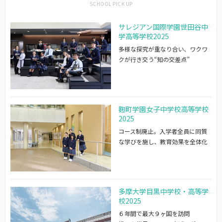
サレジアン国際学園世田谷中
学高等学校2025
多様な探究が重なり合い、ワクワ
クが行き交う“知の交差点”
麴町学園女子中学校高等学校
2025
コース制廃止。入学者全員に同質
な学びを施し、教育効果を全体化
多摩大学目黒中学校・高等学
校2025
６年間で最大９ヶ国を訪問