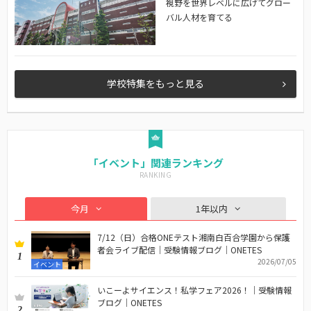
視野を世界レベルに広げてグロー
バル人材を育てる
学校特集をもっと見る
「イベント」関連ランキング
今月
1年以内
7/12（日）合格ONEテスト湘南白百合学園から保護
者会ライブ配信｜受験情報ブログ｜ONETES
1
2026/07/05
イベント
いこーよサイエンス！私学フェア2026！｜受験情報
ブログ｜ONETES
2