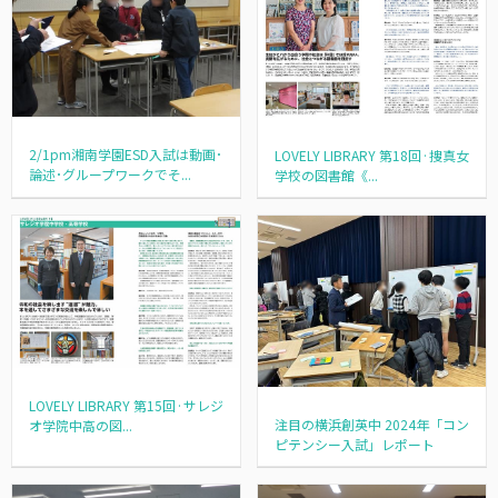
2/1pm湘南学園ESD入試は動画･
LOVELY LIBRARY 第18回·捜真女
論述･グループワークでそ...
学校の図書館《...
LOVELY LIBRARY 第15回·サレジ
注目の横浜創英中 2024年「コン
オ学院中高の図...
ピテンシー入試」レポート