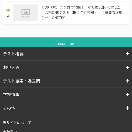
7/30（木）より受付開始！ 小６第3回小５第2回
「合格ONEテスト（旧：合判模試）」｜重要なお知
3
らせ｜ONETES
PAGE
TOP
テスト概要
お申込み
テスト結果・過去問
学校情報
その他
当サイトについて
会社案内