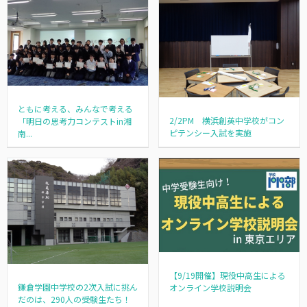
ともに考える、みんなで考える
2/2PM 横浜創英中学校がコン
「明日の思考力コンテストin湘
ピテンシー入試を実施
南...
【9/19開催】現役中高生による
鎌倉学園中学校の2次入試に挑ん
オンライン学校説明会
だのは、290人の受験生たち！