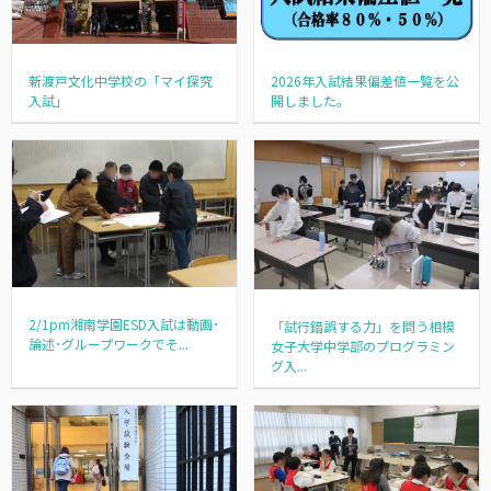
新渡戸文化中学校の「マイ探究
2026年入試結果偏差値一覧を公
入試」
開しました。
2/1pm湘南学園ESD入試は動画･
「試行錯誤する力」を問う相模
論述･グループワークでそ...
女子大学中学部のプログラミン
グ入...