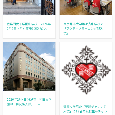
豊島岡女子学園中学校 2026年
東京都市大学等々力中学校の
2月2日（月）実施1回入試レ...
「アクティブラーニング型入
試」
2026年2月4日(水)PM 神田女学
園中「探究型入試」─自...
聖園女学院の「英語チャレンジ
入試」に12名の受験生がチャレ