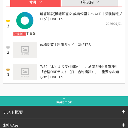
今月
1年以内
解答解説(模範解答)と成績公開 について｜受験情報ブ
ログ｜ONETES
2026/07/01
1
模試
成績閲覧｜利用ガイド｜ONETES
2
7/30（木）より受付開始！ 小６第3回小５第2回
「合格ONEテスト（旧：合判模試）」｜重要なお知
3
らせ｜ONETES
PAGE
TOP
テスト概要
お申込み