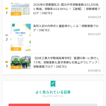
2026年の首都圏私立･国立中学受験者数は52,050名
と微減。受験率は18.06％に！【速報】｜受験情報ブ
1
ログ｜ONETES
入試
2026/02/19
高校入試の内申点と偏差値のしくみ｜受験情報ブロ
グ｜ONETES
2025/12/07
2
入試
【日本工業大学駒場高等学校】 普通科専一に移行し
て5年。受験者数も進学実績も右肩上がりにアップ｜
3
受験情報ブログ｜ONETES
入試
2025/08/31
よく見られている記事