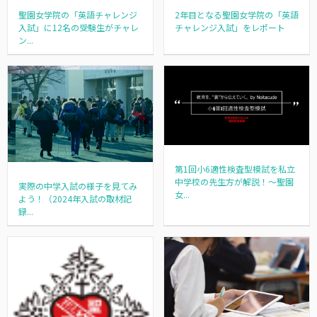
聖園女学院の「英語チャレンジ
2年目となる聖園女学院の「英語
入試」に12名の受験生がチャレ
チャレンジ入試」をレポート
ン...
第1回小6適性検査型模試を私立
中学校の先生方が解説！～聖園
実際の中学入試の様子を見てみ
女...
よう！（2024年入試の取材記
録...