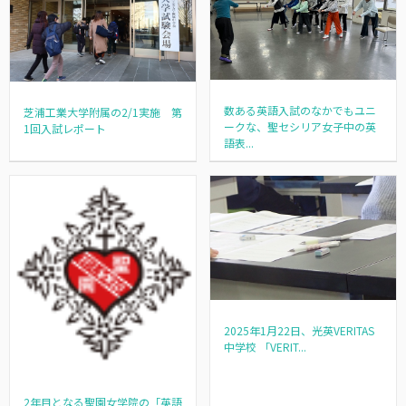
数ある英語入試のなかでもユニ
芝浦工業大学附属の2/1実施 第
ークな、聖セシリア女子中の英
1回入試レポート
語表...
2025年1月22日、光英VERITAS
中学校 「VERIT...
2年目となる聖園女学院の「英語