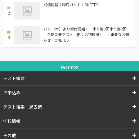
成績閲覧｜利用ガイド｜ONETES
2
7/30（木）より受付開始！ 小６第3回小５第2回
「合格ONEテスト（旧：合判模試）」｜重要なお知
3
らせ｜ONETES
PAGE
TOP
テスト概要
お申込み
テスト結果・過去問
学校情報
その他