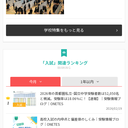
学校特集をもっと見る
「入試」関連ランキング
今月
1年以内
2026年の首都圏私立･国立中学受験者数は52,050名
と微減。受験率は18.06％に！【速報】｜受験情報ブ
1
ログ｜ONETES
入試
2026/02/19
高校入試の内申点と偏差値のしくみ｜受験情報ブロ
グ｜ONETES