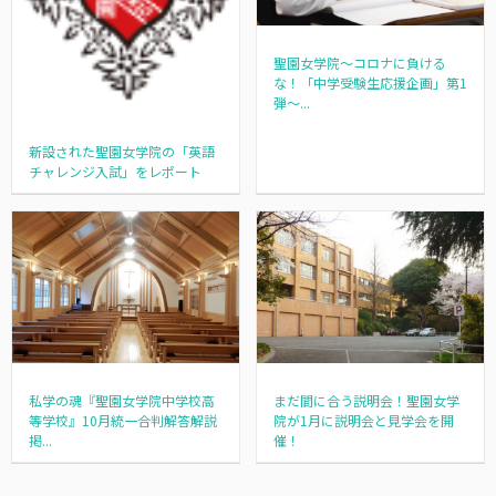
聖園女学院～コロナに負ける
な！「中学受験生応援企画」第1
弾～...
新設された聖園女学院の「英語
チャレンジ入試」をレポート
私学の魂『聖園女学院中学校高
まだ間に合う説明会！聖園女学
等学校』10月統一合判解答解説
院が1月に説明会と見学会を開
掲...
催！