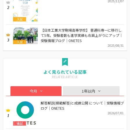
2025/12/07
2
入試
【日本工業大学駒場高等学校】 普通科専一に移行し
て5年。受験者数も進学実績も右肩上がりにアップ｜
3
受験情報ブログ｜ONETES
入試
2025/08/31
よく見られている記事
今月
1年以内
解答解説(模範解答)と成績公開 について｜受験情報ブ
ログ｜ONETES
2026/07/01
1
模試