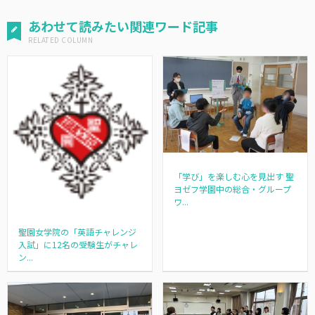
あわせて読みたい関連ワード記事
「学び」を楽しむ心を見出す 聖
ヨゼフ学園中の総合・グループ
ワ...
聖園女学院の「英語チャレンジ
入試」に12名の受験生がチャレ
ン...