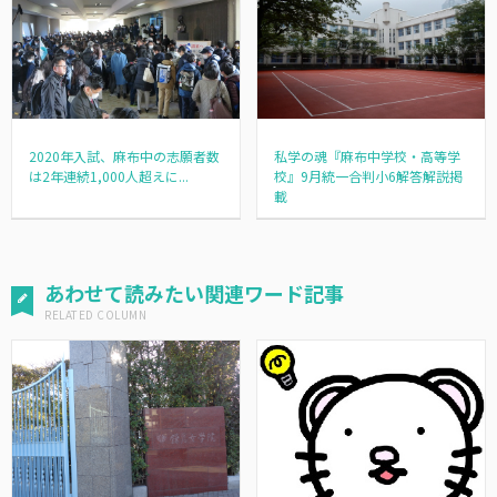
2020年入試、麻布中の志願者数
私学の魂『麻布中学校・高等学
は2年連続1,000人超えに...
校』9月統一合判小6解答解説掲
載
あわせて読みたい関連ワード記事