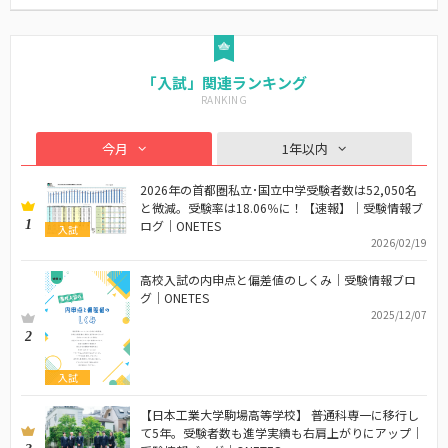
「入試」関連ランキング
今月
1年以内
2026年の首都圏私立･国立中学受験者数は52,050名
と微減。受験率は18.06％に！【速報】｜受験情報ブ
1
ログ｜ONETES
入試
2026/02/19
高校入試の内申点と偏差値のしくみ｜受験情報ブロ
グ｜ONETES
2025/12/07
2
入試
【日本工業大学駒場高等学校】 普通科専一に移行し
て5年。受験者数も進学実績も右肩上がりにアップ｜