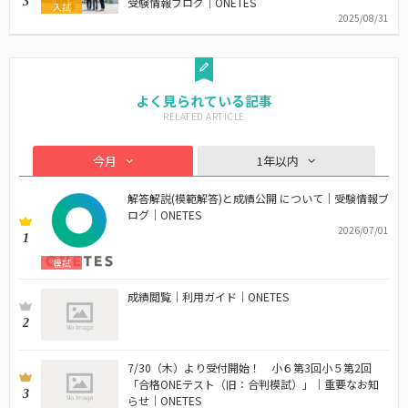
3
受験情報ブログ｜ONETES
入試
2025/08/31
よく見られている記事
今月
1年以内
解答解説(模範解答)と成績公開 について｜受験情報ブ
ログ｜ONETES
2026/07/01
1
模試
成績閲覧｜利用ガイド｜ONETES
2
7/30（木）より受付開始！ 小６第3回小５第2回
「合格ONEテスト（旧：合判模試）」｜重要なお知
3
らせ｜ONETES