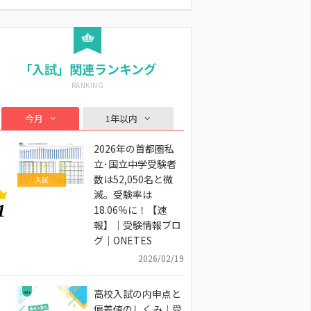
「入試」関連ランキング
今月
1年以内
2026年の首都圏私
立･国立中学受験者
数は52,050名と微
入試
減。受験率は
1
18.06％に！【速
報】｜受験情報ブロ
グ｜ONETES
2026/02/19
高校入試の内申点と
偏差値のしくみ｜受