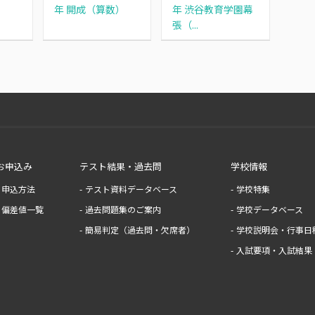
）
年 開成（算数）
年 渋谷教育学園幕
張（...
お申込み
テスト結果・過去問
学校情報
申込方法
テスト資料データベース
学校特集
偏差値一覧
過去問題集のご案内
学校データベース
簡易判定（過去問・欠席者）
学校説明会・行事日
入試要項・入試結果