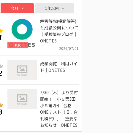
今月
1年以内
解答解説(模範解答)
と成績公開 について
｜受験情報ブログ｜
1
ONETES
模試
2026/07/01
成績閲覧｜利用ガイ
ド｜ONETES
2
7/30（木）より受付
開始！ 小６第3回
小５第2回「合格
3
ONEテスト（旧：合
判模試）」｜重要な
お知らせ｜ONETES