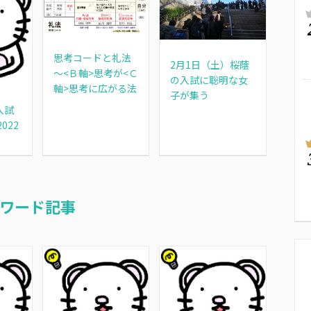
思考コードと礼法
2月1日（土）桜蔭
～<Ｂ軸>思考が<Ｃ
の入試に聡明な女
軸>思考に広がる法
子が集う
入試
022
）
ワード記事