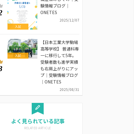
験情報ブログ｜
2
ONETES
2025/12/07
入試
【日本工業大学駒場
高等学校】 普通科専
一に移行して5年。
入試
受験者数も進学実績
3
も右肩上がりにアッ
プ｜受験情報ブログ
｜ONETES
2025/08/31
よく見られている記事