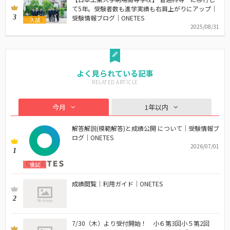
て5年。受験者数も進学実績も右肩上がりにアップ｜
3
受験情報ブログ｜ONETES
入試
2025/08/31
よく見られている記事
今月
1年以内
解答解説(模範解答)と成績公開 について｜受験情報ブ
ログ｜ONETES
2026/07/01
1
模試
成績閲覧｜利用ガイド｜ONETES
2
7/30（木）より受付開始！ 小６第3回小５第2回