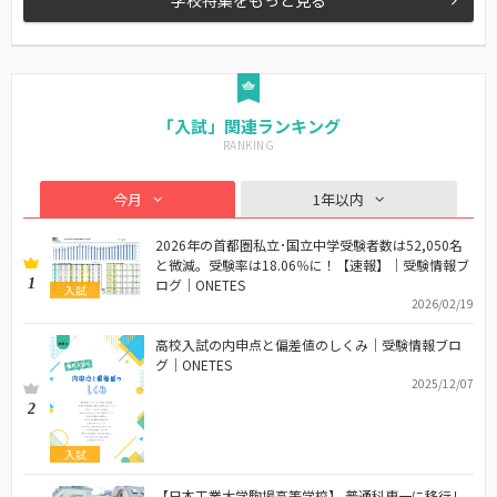
「入試」関連ランキング
今月
1年以内
2026年の首都圏私立･国立中学受験者数は52,050名
と微減。受験率は18.06％に！【速報】｜受験情報ブ
1
ログ｜ONETES
入試
2026/02/19
高校入試の内申点と偏差値のしくみ｜受験情報ブロ
グ｜ONETES
2025/12/07
2
入試
【日本工業大学駒場高等学校】 普通科専一に移行し