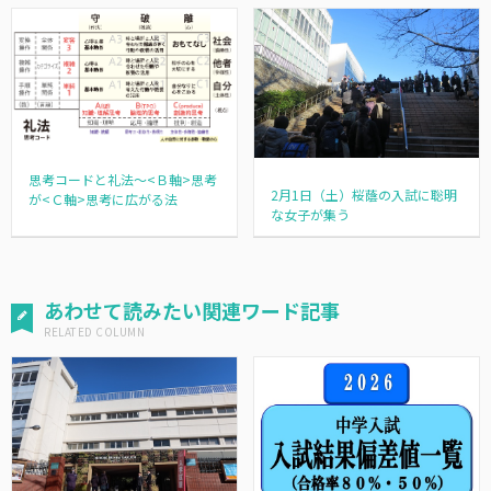
思考コードと礼法～<Ｂ軸>思考
2月1日（土）桜蔭の入試に聡明
が<Ｃ軸>思考に広がる法
な女子が集う
あわせて読みたい関連ワード記事