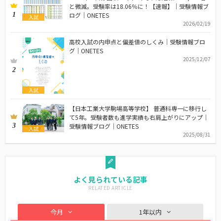
と微減。受験率は18.06％に！【速報】｜受験情報ブ
1
ログ｜ONETES
入試
2026/02/19
高校入試の内申点と偏差値のしくみ｜受験情報ブロ
グ｜ONETES
2025/12/07
2
入試
【日本工業大学駒場高等学校】 普通科専一に移行し
て5年。受験者数も進学実績も右肩上がりにアップ｜
3
受験情報ブログ｜ONETES
入試
2025/08/31
よく見られている記事
今月
1年以内