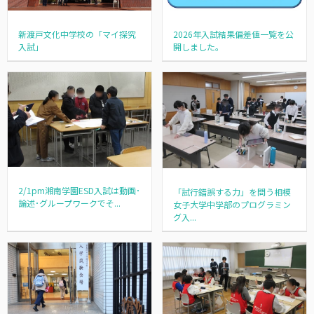
新渡戸文化中学校の「マイ探究
2026年入試結果偏差値一覧を公
入試」
開しました。
2/1pm湘南学園ESD入試は動画･
「試行錯誤する力」を問う相模
論述･グループワークでそ...
女子大学中学部のプログラミン
グ入...