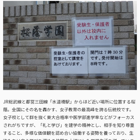
JR総武線と都営三田線「水道橋駅」からほど近い場所に位置する桜
蔭。全国にその名を轟かす、女子教育の最高峰を誇る伝統校です。
女子校として群を抜く東大合格率や医学部進学率などがフォーカス
されがちですが、「礼と学び」を建学の精神とし、相手を知り尊重
すること、多様な価値観を認め合い協働する姿勢を養っており、生