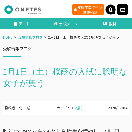
受験生ログイン
（新規登録）
テスト
学校データ
教材
HOME
受験情報ブログ
2月1日（土）桜蔭の入試に聡明な女子が集う
受験情報ブログ
2月1日（土）桜蔭の入試に聡明な
女子が集う
投稿者：北 一成
カテゴリ：
入試
2020/02/04
昨年の529名から550名と受験生を増やし、2月1日