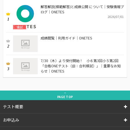
解答解説(模範解答)と成績公開 について｜受験情報ブ
ログ｜ONETES
2026/07/01
1
模試
成績閲覧｜利用ガイド｜ONETES
2
7/30（木）より受付開始！ 小６第3回小５第2回
「合格ONEテスト（旧：合判模試）」｜重要なお知
3
らせ｜ONETES
PAGE
TOP
テスト概要
お申込み