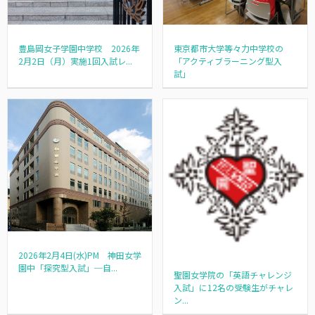
豊島岡女子学園中学校 2026年
東京都市大学等々力中学校の
2月2日（月）実施1回入試レ...
「アクティブラーニング型入
試」
2026年2月4日(水)PM 神田女学
園中「探究型入試」─自...
聖園女学院の「英語チャレンジ
入試」に12名の受験生がチャレ
ン...