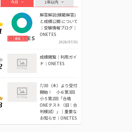
今月
1年以内
解答解説(模範解答)
と成績公開 について
｜受験情報ブログ｜
1
ONETES
模試
2026/07/01
成績閲覧｜利用ガイ
ド｜ONETES
2
7/30（木）より受付
開始！ 小６第3回
小５第2回「合格
3
ONEテスト（旧：合
判模試）」｜重要な
お知らせ｜ONETES