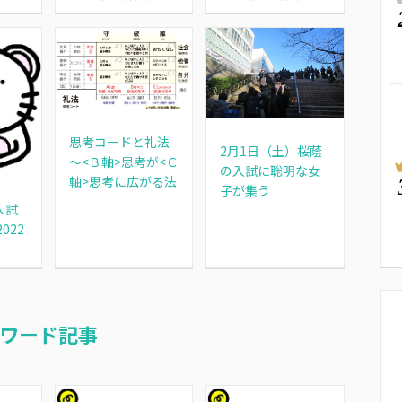
思考コードと礼法
2月1日（土）桜蔭
～<Ｂ軸>思考が<Ｃ
の入試に聡明な女
軸>思考に広がる法
子が集う
入試
022
）
ワード記事