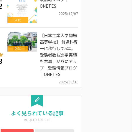
2
ONETES
2025/12/07
入試
【日本工業大学駒場
高等学校】 普通科専
一に移行して5年。
入試
受験者数も進学実績
3
も右肩上がりにアッ
プ｜受験情報ブログ
｜ONETES
2025/08/31
よく見られている記事