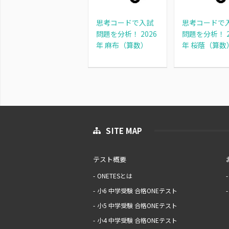
思考コードで入試
思考コードで
問題を分析！ 2026
問題を分析！ 2
年 麻布（算数）
年 桜蔭（算数
SITE MAP
テスト概要
ONETESとは
小6 中学受験 合格ONEテスト
小5 中学受験 合格ONEテスト
小4 中学受験 合格ONEテスト