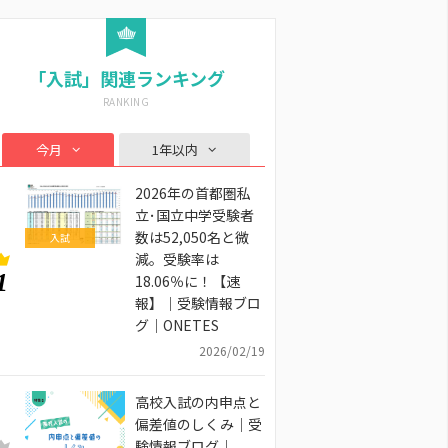
「入試」関連ランキング
今月
1年以内
2026年の首都圏私
立･国立中学受験者
数は52,050名と微
入試
減。受験率は
1
18.06％に！【速
報】｜受験情報ブロ
グ｜ONETES
2026/02/19
高校入試の内申点と
偏差値のしくみ｜受
験情報ブログ｜