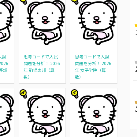
入試
思考コードで入試
思考コードで入試
026
問題を分析！ 2026
問題を分析！ 2026
等部
年 駒場東邦（算
年 女子学院（算
数）
数）