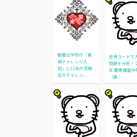
聖園女学院の「英
思考コードで
語チャレンジ入
問題を分析！ 2
試」に12名の受験
年 慶應義塾中
生がチャレン...
（算...