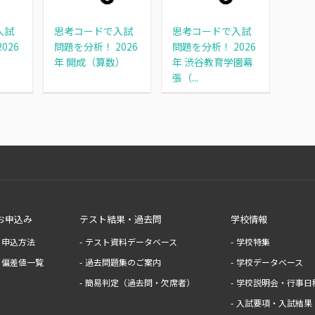
入試
思考コードで入試
思考コードで入試
026
問題を分析！ 2026
問題を分析！ 2026
）
年 開成（算数）
年 渋谷教育学園幕
張（...
お申込み
テスト結果・過去問
学校情報
申込方法
テスト資料データベース
学校特集
偏差値一覧
過去問題集のご案内
学校データベース
簡易判定（過去問・欠席者）
学校説明会・行事日
入試要項・入試結果