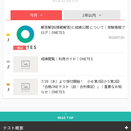
今月
1年以内
解答解説(模範解答)と成績公開 について｜受験情報ブ
ログ｜ONETES
2026/07/01
1
模試
成績閲覧｜利用ガイド｜ONETES
2
7/30（木）より受付開始！ 小６第3回小５第2回
「合格ONEテスト（旧：合判模試）」｜重要なお知
3
らせ｜ONETES
PAGE
TOP
テスト概要