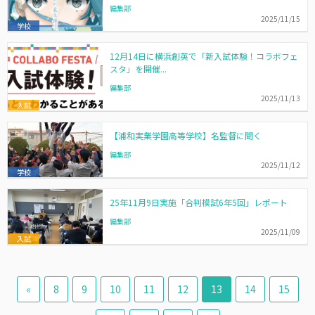
編集部
2025/11/15
学校
12月14日に横浜創英で「新入試体験！コラボフェ
スタ」を開催...
編集部
2025/11/13
入試
【浦和実業学園高等学校】名監督に聞く
編集部
2025/11/12
学校
25年11月9日実施「合判模試6年5回」レポート
編集部
2025/11/09
入試
«
8
9
10
11
12
13
14
15