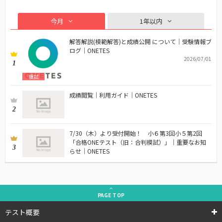
今月
1年以内
解答解説(模範解答)と成績公開 について｜受験情報ブ
ログ｜ONETES
2026/07/01
1
模試
成績閲覧｜利用ガイド｜ONETES
2
7/30（木）より受付開始！ 小６第3回小５第2回
「合格ONEテスト（旧：合判模試）」｜重要なお知
3
らせ｜ONETES
PAGE
TOP
テスト概要