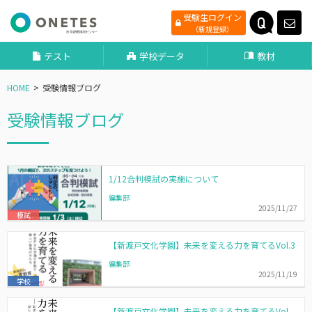
受験生ログイン
（新規登録）
テスト
学校データ
教材
HOME
受験情報ブログ
受験情報ブログ
1/12合判模試の実施について
編集部
2025/11/27
模試
【新渡戸文化学園】未来を変える力を育てるVol.3
編集部
2025/11/19
学校
【新渡戸文化学園】未来を変える力を育てるVol.