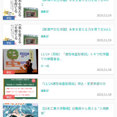
２
編集部
2025/11/19
学校
【新渡戸文化学園】未来を変える力を育てるVol.1
編集部
2025/11/19
学校
11/24（月祝）「適性検査型模試」トキワ松学園
での保護者会...
北 一成
2025/11/18
模試
『11/24適性検査型模試』申込・変更希望の方
編集部
2025/11/18
模試
【日本工業大学駒場】日駒祭から見える “人柄教
育”