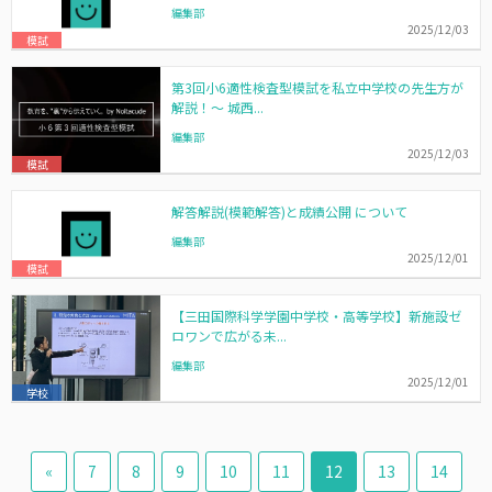
編集部
2025/12/03
模試
第3回小6適性検査型模試を私立中学校の先生方が
解説！～ 城西...
編集部
2025/12/03
模試
解答解説(模範解答)と成績公開 について
編集部
2025/12/01
模試
【三田国際科学学園中学校・高等学校】新施設ゼ
ロワンで広がる未...
編集部
2025/12/01
学校
«
7
8
9
10
11
12
13
14