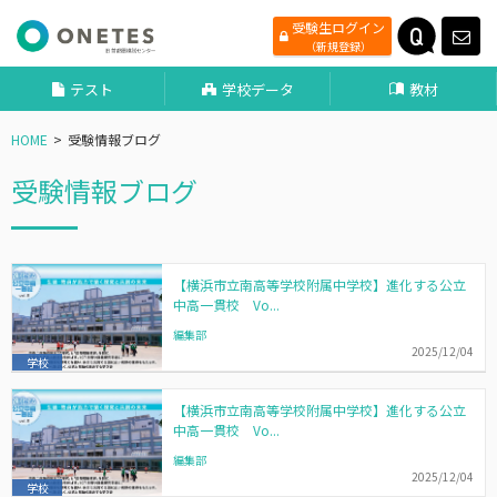
受験生ログイン
（新規登録）
テスト
学校データ
教材
HOME
受験情報ブログ
受験情報ブログ
【横浜市立南高等学校附属中学校】進化する公立
中高一貫校 Vo...
編集部
2025/12/04
学校
【横浜市立南高等学校附属中学校】進化する公立
中高一貫校 Vo...
編集部
2025/12/04
学校