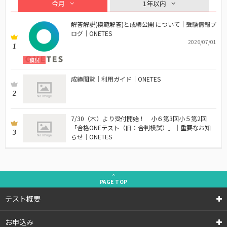
今月
1年以内
解答解説(模範解答)と成績公開 について｜受験情報ブ
ログ｜ONETES
2026/07/01
1
模試
成績閲覧｜利用ガイド｜ONETES
2
7/30（木）より受付開始！ 小６第3回小５第2回
「合格ONEテスト（旧：合判模試）」｜重要なお知
3
らせ｜ONETES
PAGE
TOP
テスト概要
お申込み