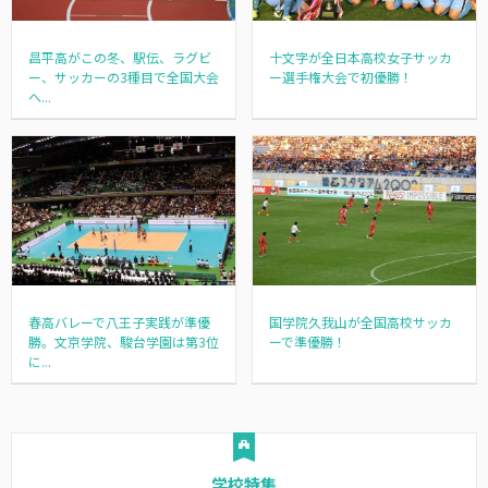
昌平高がこの冬、駅伝、ラグビ
十文字が全日本高校女子サッカ
ー、サッカーの3種目で全国大会
ー選手権大会で初優勝！
へ...
春高バレーで八王子実践が準優
国学院久我山が全国高校サッカ
勝。文京学院、駿台学園は第3位
ーで準優勝！
に...
学校特集