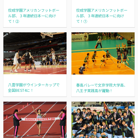
佼成学園アメリカンフットボー
佼成学園アメリカンフットボー
ル部、３年連続日本一に向け
ル部、３年連続日本一に向け
て！②
て！①
八雲学園がウインターカップで
春高バレーで文京学院大学高、
全国BEST4に！
八王子実践高が躍動！