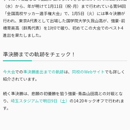
（水）から、年が明けて1月11日（祝･月）まで行われている第94回
「全国高校サッカー選手権大会」で、1月5日（火）には準々決勝が
行われ、東京A代表として出場した国学院大学久我山高が、強豪･前
橋育英高（群馬代表）を1対0で破り、初めてこの大会でのベスト4
進出を果たしました。
準決勝までの軌跡をチェック！
今大会
での
準決勝進出までの軌跡
は、
同校のWebサイト
でも詳しく
紹介されています。
続く準決勝は、悲願の初優勝を狙う強豪･青森山田高との対戦とな
り、
埼玉スタジアムで明日9日（土）
の14:20キックオフで行われま
す。