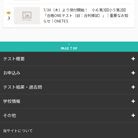
7/30（木）より受付開始！ 小６第3回小５第2回
「合格ONEテスト（旧：合判模試）」｜重要なお知
3
らせ｜ONETES
PAGE
TOP
テスト概要
お申込み
テスト結果・過去問
学校情報
その他
当サイトについて