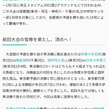
～1月7日に埼玉スタジアム2002第2グラウンドなどで行われる中、
この大会は首都圏(東京・埼玉・神奈川・千葉)の私立中学校サッカ
ー部130校を対象にしており、各都県の予選を勝ち抜いた16校によ
って覇権が争わ...
前回大会の雪辱を果たし、頂点へ！
大混戦の予選を勝ち抜き準決勝に駒を進めたのは
多摩大学目黒
(東
京1位)vs
曉星国際
(千葉2位)、
国学院久我山
(東京2位)vs
日本大学第三
(東京3位)の4校。準決勝の2カードはどちらもＰＫ戦までもつれ込む
大熱戦となり、決勝進出の切符を手にしたのは多摩大学目黒と国学
院久我山。東京都予選の決勝と同じ顔合わせとなった。東京都代表
の2校による決勝戦が本日1月7日に行われ、接戦の末2-1で多摩大学
目黒中学校が勝利し優勝カップを手にした。前回大会では惜しくも
準決勝で敗れた同校だが、今回は見事に雪辱を果たした。
多摩大学目黒中学校
の教育については当社のホームページの
特集