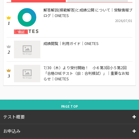
解答解説(模範解答)と成績公開 について｜受験情報ブ
ログ｜ONETES
2026/07/01
1
模試
成績閲覧｜利用ガイド｜ONETES
2
7/30（木）より受付開始！ 小６第3回小５第2回
「合格ONEテスト（旧：合判模試）」｜重要なお知
3
らせ｜ONETES
PAGE
TOP
テスト概要
お申込み