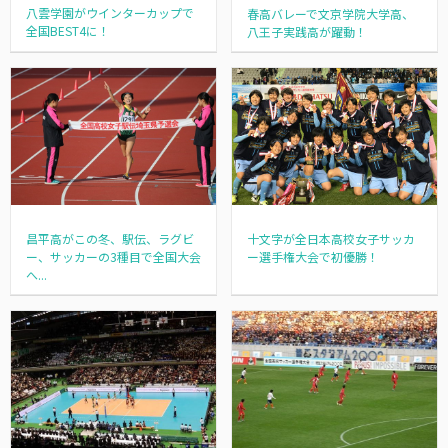
八雲学園がウインターカップで
春高バレーで文京学院大学高、
全国BEST4に！
八王子実践高が躍動！
昌平高がこの冬、駅伝、ラグビ
十文字が全日本高校女子サッカ
ー、サッカーの3種目で全国大会
ー選手権大会で初優勝！
へ...