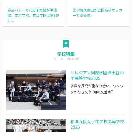
春高バレーで八王子実践が準優
国学院久我山が全国高校サッカ
勝。文京学院、駿台学園は第3位
ーで準優勝！
に...
学校特集
サレジアン国際学園世田谷中
学高等学校2025
多様な探究が重なり合い、ワクワ
クが行き交う“知の交差点”
和洋九段女子中学校高等学校
2025