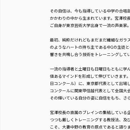
その自信は、今も指導している中学の合唱
かかわりの中から生まれています。宮澤校
ご自身が東京芸術大学出身で一流の声楽家
最初、純粋だけれどもまだまだ繊細なガラ
のようなハートの持ち主である中1の生徒
響きを共鳴し合う技術をトレーニングして
一流の指導者と土曜日も日曜日もともに学
値あるマインドを形成して伸びていきます。
日コンクール）に、東京都代表として出場し
コンクールに関東甲信越代表として全国大
その輝いている自分の姿に自信をもち、さ
宮澤校長の直属のブレインの集結している
つつも厳しくトレーニングする教授法、及
こそ、大妻中野の教育の原点であると語り