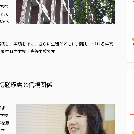
学校で
されて
線から
実践し、実績をあげ、さらに生徒とともに飛躍しつづける中高
大妻中野中学校・高等学校です
切磋琢磨と信頼関係
びま
学力を
方を鼓
ます。