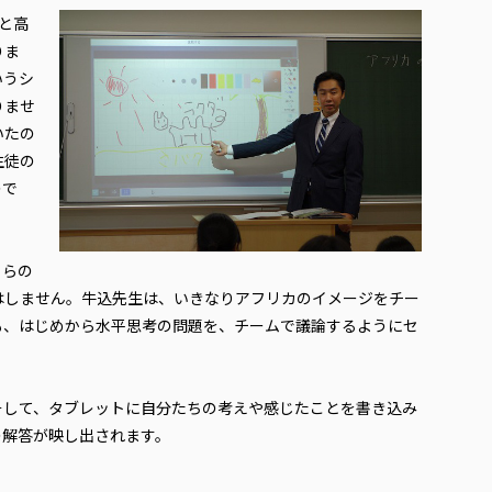
と高
りま
いうシ
りませ
いたの
生徒の
ので
ちらの
はしません。牛込先生は、いきなりアフリカのイメージをチー
も、はじめから水平思考の問題を、チームで議論するようにセ
そして、タブレットに自分たちの考えや感じたことを書き込み
の解答が映し出されます。