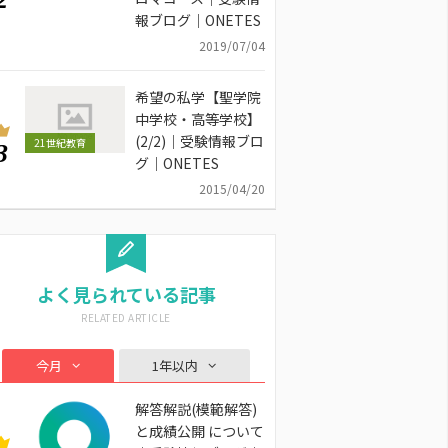
報ブログ｜ONETES
2019/07/04
希望の私学【聖学院
中学校・高等学校】
(2/2)｜受験情報ブロ
21世紀教育
3
グ｜ONETES
2015/04/20
よく見られている記事
今月
1年以内
解答解説(模範解答)
と成績公開 について