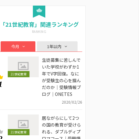
「21世紀教育」関連ランキング
今月
1年以内
生徒募集に苦しんで
いた学校がわずか1
年でV字回復。なに
21世紀教育
が受験生の心を掴ん
1
だのか｜受験情報ブ
ログ｜ONETES
2020/02/26
居ながらにして2つ
の国の教育が受けら
れる、ダブルディプ
21世紀教育
2
ロマコース｜受験情