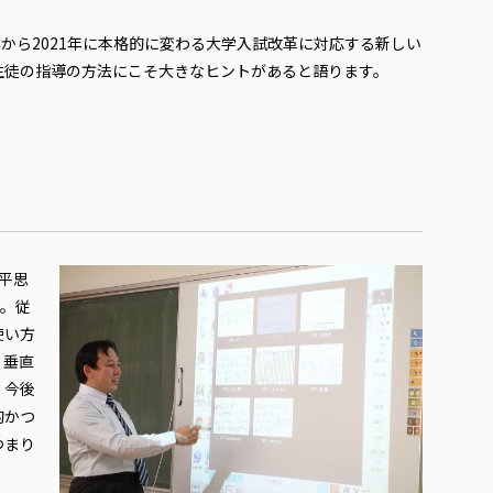
年から2021年に本格的に変わる大学入試改革に対応する新しい
生徒の指導の方法にこそ大きなヒントがあると語ります。
平思
す。従
使い方
り垂直
が、今後
的かつ
つまり