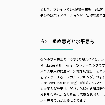
そして、ブレインの1人諸橋先生も、2019
学びの授業イノベーションは、宮澤校長の
§2 垂直思考と水平思考
数学の髙村先生の行う高2の総合学習は、水
考（Lateral thinking）のトレーニングで
来の大学入試問題は、知識を記憶し、その
をマスターするロジカルシンキング、つま
思考（Vertical thinking）が中心でした
の大学入試改革は、学びの体験や教科横断
教科融合的なかなり柔軟で高度な思考力、
水平思考の力が必要となります。