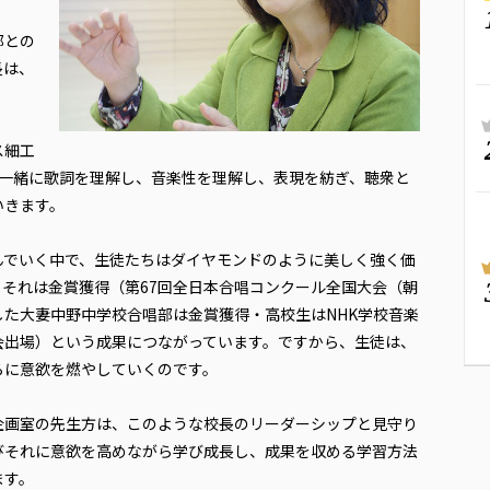
部との
長は、
。
ス細工
と一緒に歌詞を理解し、音楽性を理解し、表現を紡ぎ、聴衆と
いきます。
んでいく中で、生徒たちはダイヤモンドのように美しく強く価
それは金賞獲得（第67回全日本合唱コンクール全国大会（朝
た大妻中野中学校合唱部は金賞獲得・高校生はNHK学校音楽
会出場）という成果につながっています。ですから、生徒は、
らに意欲を燃やしていくのです。
企画室の先生方は、このような校長のリーダーシップと見守り
びそれに意欲を高めながら学び成長し、成果を収める学習方法
ます。