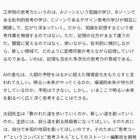
工学院の思考力というのは、Aゾーンという知識の学び、Bゾーンで
ある批判的思考の学び、Cゾーンであるデザイン思考の学びが相互に
関連して、広がり深まっていく。だから、知識を記憶するという思
考作業を無視するのではない。ただ、記憶の仕方がまるで違うの
だ。闇雲に覚えるのではなく、使いながら、批判的に検討しなが
ら、新しい領域で、どのように変換可能か考えながら記憶していけ
るのである。いわば、記憶も含めた多次元の思考力の育成である。
AIの進化は、人間の予想をはるかに超えた環境変化をもたらすと言
われて久しい。明るい未来がやってくるのか、壊滅的未来が待ち伏
せしているのか、予測はできない。しかし、いまここで明るい未来
を創るべく広く深く思考することはできる。
太田先生は「敷かれた道を歩いていくのか、新しい道を創っていく
のか。生徒には、自ら道を創る挑戦者になってほしい。そのために
は、自分で未知の地図を創ってほしいのです。そのために“思考コー
ド”というコンパスと“思考スキル”としてのストーリー編集術を開発