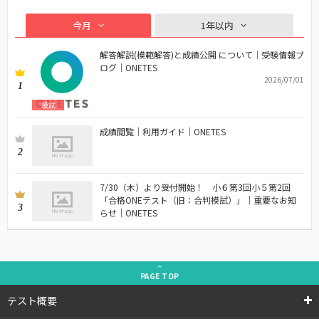
今月
1年以内
解答解説(模範解答)と成績公開 について｜受験情報ブ
ログ｜ONETES
2026/07/01
1
模試
成績閲覧｜利用ガイド｜ONETES
2
7/30（木）より受付開始！ 小６第3回小５第2回
「合格ONEテスト（旧：合判模試）」｜重要なお知
3
らせ｜ONETES
PAGE
TOP
テスト概要