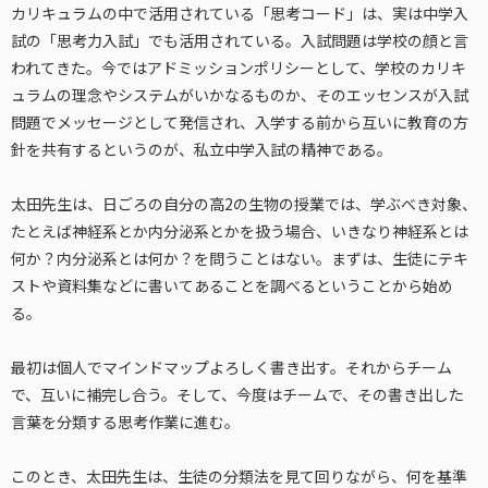
カリキュラムの中で活用されている「思考コード」は、実は中学入
試の「思考力入試」でも活用されている。入試問題は学校の顔と言
われてきた。今ではアドミッションポリシーとして、学校のカリキ
ュラムの理念やシステムがいかなるものか、そのエッセンスが入試
問題でメッセージとして発信され、入学する前から互いに教育の方
針を共有するというのが、私立中学入試の精神である。
太田先生は、日ごろの自分の高2の生物の授業では、学ぶべき対象、
たとえば神経系とか内分泌系とかを扱う場合、いきなり神経系とは
何か？内分泌系とは何か？を問うことはない。まずは、生徒にテキ
ストや資料集などに書いてあることを調べるということから始め
る。
最初は個人でマインドマップよろしく書き出す。それからチーム
で、互いに補完し合う。そして、今度はチームで、その書き出した
言葉を分類する思考作業に進む。
このとき、太田先生は、生徒の分類法を見て回りながら、何を基準