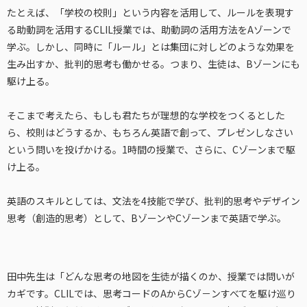
たとえば、「学校の校則」という内容を活用して、ルールを表現す
る助動詞を活用するCLIL授業では、助動詞の活用方法をAゾーンで
学ぶ。しかし、同時に「ルール」とは集団に対しどのような効果を
生み出すか、批判的思考も働かせる。つまり、生徒は、Bゾーンにも
駆け上る。
そこまで考えたら、もしも君たちが理想的な学校をつくるとした
ら、校則はどうするか、もちろん英語で創って、プレゼンしなさい
という問いを投げかける。1時間の授業で、さらに、Cゾーンまで駆
け上る。
英語のスキルとしては、文法を4技能で学び、批判的思考やデザイン
思考（創造的思考）として、BゾーンやCゾーンまで英語で学ぶ。
田中先生は「どんな思考の地図を生徒が描くのか、授業では問いが
カギです。CLILでは、思考コードのAからCゾ－ンすべてを駆け巡り