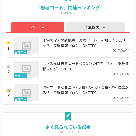
「思考コード」関連ランキング
今月
1年以内
子供の学力の新観点「思考コード」を知っています
か？｜受験情報ブログ｜ONETES
1
2017/06/14
思考コー
ド
中学入試は思考コード＜C３＞の時代（１）｜受験情
報ブログ｜ONETES
2
2021/07/07
思考コー
ド
思考コードと礼法～<Ｂ軸>思考が<Ｃ軸>思考に広が
る法｜受験情報ブログ｜ONETES
3
2021/09/28
思考コー
ド
よく見られている記事