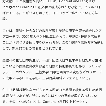
方法論CLILと親和性が高い。CLILは、Content and Language
Integrated Learningの頭文字で構成された呼び名で、クリルと呼
ばれている。イギリスをはじめ、ヨーロッパで広がっている方法
論。
これは、理科や社会などの教科学習と英語の語学学習を統合したア
プローチで、2020年大学入試改革に伴って、英語の4技能を高める
ことが学習指導要領に盛り込まれるが、この4技能を高める方法論と
して、効果的なものであるとされている。
英語科の主任田中先生は、一般財団法人日本私学教育研究所が主催
している外国語教育改革部会の研修の特別委員でもあり、ブリティ
ッシュ・カウンシル、上智大学 国際言語情報研究所などのリサーチ
の成果であるCLILを学び、工学院英語科でシェアしている。
CLILは教科横断的な学びもできる思考力を英語で鍛える優れた英語
教育方法であるが、特にこのCには４つの意味が埋め込まれてい
る。その「4つのC」とは、Content（科目やトピック）、