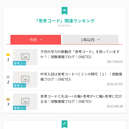
「思考コード」関連ランキング
今月
1年以内
子供の学力の新観点「思考コード」を知っています
か？｜受験情報ブログ｜ONETES
1
2017/06/14
思考コー
ド
中学入試は思考コード＜C３＞の時代（１）｜受験情
報ブログ｜ONETES
2
2021/07/07
思考コー
ド
思考コードと礼法～<Ｂ軸>思考が<Ｃ軸>思考に広が
る法｜受験情報ブログ｜ONETES
3
2021/09/28
思考コー
ド