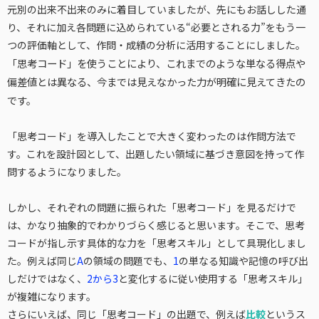
元別の出来不出来のみに着目していましたが、先にもお話しした通
り、それに加え各問題に込められている“必要とされる力”をもう一
つの評価軸として、作問・成績の分析に活用することにしました。
「思考コード」を使うことにより、これまでのような単なる得点や
偏差値とは異なる、今までは見えなかった力が明確に見えてきたの
です。
「思考コード」を導入したことで大きく変わったのは作問方法で
す。これを設計図として、出題したい領域に基づき意図を持って作
問するようになりました。
しかし、それぞれの問題に振られた「思考コード」を見るだけで
は、かなり抽象的でわかりづらく感じると思います。そこで、思考
コードが指し示す具体的な力を「思考スキル」として具現化しまし
た。例えば同じ
A
の領域の問題でも、
1
の単なる知識や記憶の呼び出
しだけではなく、
2から3
と変化するに従い使用する「思考スキル」
が複雑になります。
さらにいえば、同じ「思考コード」の出題で、例えば
比較
というス