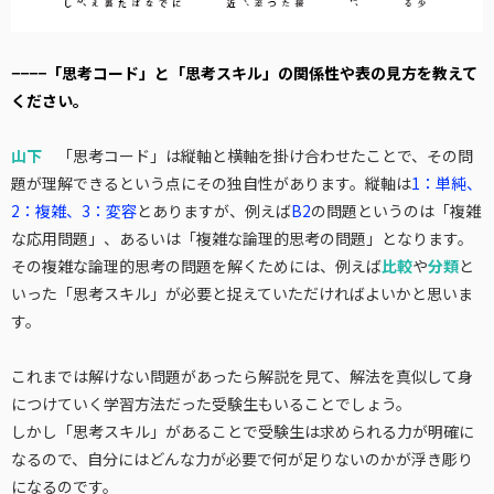
−−−−「思考コード」と「思考スキル」の関係性や表の見方を教えて
ください。
山下
「思考コード」は縦軸と横軸を掛け合わせたことで、その問
題が理解できるという点にその独自性があります。縦軸は
1：単純、
2：複雑、3：変容
とありますが、例えば
B2
の問題というのは「複雑
な応用問題」、あるいは「複雑な論理的思考の問題」となります。
その複雑な論理的思考の問題を解くためには、例えば
比較
や
分類
と
いった「思考スキル」が必要と捉えていただければよいかと思いま
す。
これまでは解けない問題があったら解説を見て、解法を真似して身
につけていく学習方法だった受験生もいることでしょう。
しかし「思考スキル」があることで受験生は求められる力が明確に
なるので、自分にはどんな力が必要で何が足りないのかが浮き彫り
になるのです。