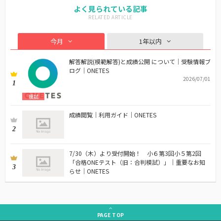
よく見られている記事
今月
1年以内
解答解説(模範解答)と成績公開 について｜受験情報ブ
ログ｜ONETES
2026/07/01
1
模試
成績閲覧｜利用ガイド｜ONETES
2
7/30（木）より受付開始！ 小６第3回小５第2回
「合格ONEテスト（旧：合判模試）」｜重要なお知
3
らせ｜ONETES
PAGE
TOP