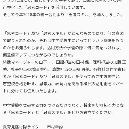
ノサシに加えて、新しい学力の基準であり、知識と思考のレベルを
可視化した「思考コード」を活用しています。
そして今年2018年の統一合判より「思考スキル」を導入しました。
「思考コード」及び「思考スキル」がどんなものであり、何の意図
で取り入れたのか、それは中学受験生にとってどういう意味をもつ
のかをお知らせします。活用方法や学習の際に何に気をつければ、
偏差値アップにつながるのでしょうか。
統括マネージャーの山下 一、国語担当の田村 保、理科担当の加藤 正
秀、社会担当の増田 尊行、算数担当の三瓶 勇美。各教科の作問責任
者が「思考コード」及び「思考スキル」を使ってめざす方向性と、
志望校合格を叶え、思考力、表現力を高める模試の活用術を４パー
トに分けてお伝えいたします。
中学受験を突破する力をつけるだけでなく、将来を切り拓く力とな
る「思考コード」と「思考スキル」をぜひお役立てください。
教育見届け隊ライター：市村幸妙