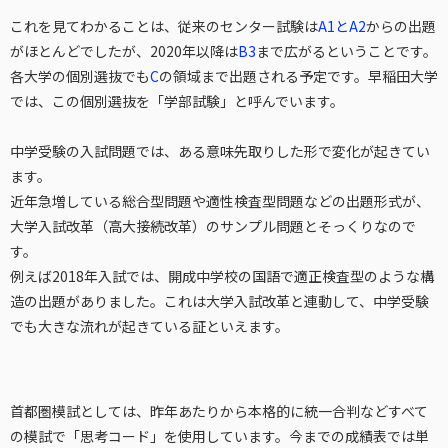
これを見てわかることは、従来のセンター試験は
A1とA2
からの出題
がほとんどでしたが、2020年以降は
B3
まで広がるということです。
各大学の個別選抜でも
C
の領域まで出題される予定です。早稲田大学
では、この個別選抜を「学部試験」と呼んでいます。
中学受験の入試問題では、ある意味先取りした形で変化が起きてい
ます。
近年急増している総合型問題や適性検査型問題などの出題形式が、
大学入試改革（高大接続改革）のサンプル問題とそっくりなので
す。
例えば2018年入試では、開成中学校の国語で適正検査型のような構
造の出題がありました。これは大学入試改革と連動して、中学受験
でも大きな流れが起きている証といえます。
首都圏模試としては、昨年あたりから本格的に統一合判などすべて
の模試で「思考コード」を使用しています。今までの成績表では単