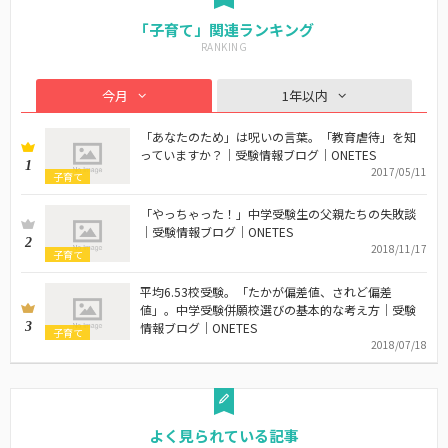
「子育て」関連ランキング
今月
1年以内
「あなたのため」は呪いの言葉。「教育虐待」を知
っていますか？｜受験情報ブログ｜ONETES
1
2017/05/11
子育て
「やっちゃった！」中学受験生の父親たちの失敗談
｜受験情報ブログ｜ONETES
2
2018/11/17
子育て
平均6.53校受験。「たかが偏差値、されど偏差
値」。中学受験併願校選びの基本的な考え方｜受験
3
情報ブログ｜ONETES
子育て
2018/07/18
よく見られている記事