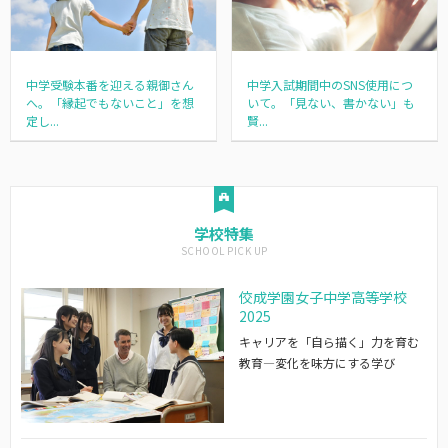
中学受験本番を迎える親御さん
中学入試期間中のSNS使用につ
へ。「縁起でもないこと」を想
いて。「見ない、書かない」も
定し...
賢...
学校特集
佼成学園女子中学高等学校
2025
キャリアを「自ら描く」力を育む
教育―変化を味方にする学び