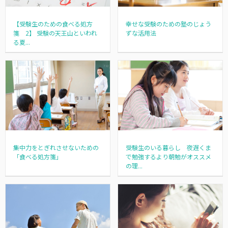
幸せな受験のための塾のじょう
【受験生のための食べる処方
ずな活用法
箋 2】 受験の天王山といわれ
る夏...
集中力をとぎれさせないための
受験生のいる暮らし 夜遅くま
「食べる処方箋」
で勉強するより朝勉がオススメ
の理...