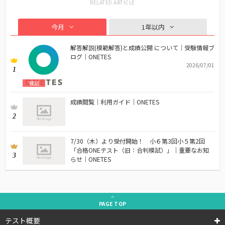
今月
1年以内
解答解説(模範解答)と成績公開 について｜受験情報ブ
ログ｜ONETES
2026/07/01
1
模試
成績閲覧｜利用ガイド｜ONETES
2
7/30（木）より受付開始！ 小６第3回小５第2回
「合格ONEテスト（旧：合判模試）」｜重要なお知
3
らせ｜ONETES
PAGE
TOP
テスト概要