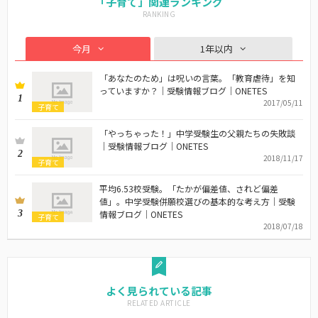
「子育て」関連ランキング
今月
1年以内
「あなたのため」は呪いの言葉。「教育虐待」を知
っていますか？｜受験情報ブログ｜ONETES
1
2017/05/11
子育て
「やっちゃった！」中学受験生の父親たちの失敗談
｜受験情報ブログ｜ONETES
2
2018/11/17
子育て
平均6.53校受験。「たかが偏差値、されど偏差
値」。中学受験併願校選びの基本的な考え方｜受験
3
情報ブログ｜ONETES
子育て
2018/07/18
よく見られている記事