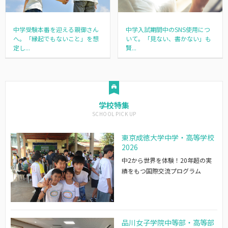
中学受験本番を迎える親御さん
中学入試期間中のSNS使用につ
へ。「縁起でもないこと」を想
いて。「見ない、書かない」も
定し...
賢...
学校特集
東京成徳大学中学・高等学校
2026
中2から世界を体験！20年超の実
績をもつ国際交流プログラム
品川女子学院中等部・高等部