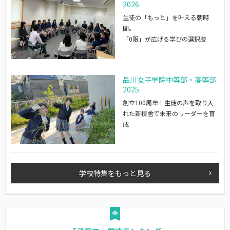
2026
生徒の「もっと」を叶える朝時
間。
「0限」が広げる学びの選択肢
品川女子学院中等部・高等部
2025
創立100周年！生徒の声を取り入
れた新校舎で未来のリーダーを育
成
学校特集をもっと見る