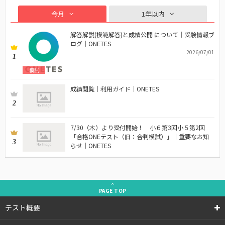
今月
1年以内
解答解説(模範解答)と成績公開 について｜受験情報ブ
ログ｜ONETES
2026/07/01
1
模試
成績閲覧｜利用ガイド｜ONETES
2
7/30（木）より受付開始！ 小６第3回小５第2回
「合格ONEテスト（旧：合判模試）」｜重要なお知
3
らせ｜ONETES
PAGE
TOP
テスト概要