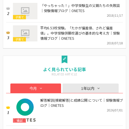
「やっちゃった！」中学受験生の父親たちの失敗談
｜受験情報ブログ｜ONETES
2
2018/11/17
子育て
平均6.53校受験。「たかが偏差値、されど偏差
値」。中学受験併願校選びの基本的な考え方｜受験
3
情報ブログ｜ONETES
子育て
2018/07/18
よく見られている記事
今月
1年以内
解答解説(模範解答)と成績公開 について｜受験情報ブ
ログ｜ONETES
2026/07/01
1
模試