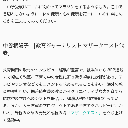
中学受験はゴールに向かってマラソンをするようなもの。途中で
息切れしないように、体の健康と心の健康を第一に、いかに楽しめ
るかを工夫してみてください。
中曽根陽子 [教育ジャーナリスト マザークエスト代
表]
教育機関の取材やインタビュー経験が豊富で、紙媒体からWEB連載
まで幅広く執筆。子育て中の女性に寄り添う視点に定評があり、テ
レビやラジオなどでもコメントを求められることも多い。海外の教
育視察も行い、偏差値主義の教育からクリエイティブな力を育てる
探求型の学びへのシフトを提唱し、講演活動も精力的に行ってい
る。また、人材育成のプロジェクトである子育てをハッピーにした
いと、母親のための発見と成長の場
「マザークエスト」
を立ち上げ
て活動中。