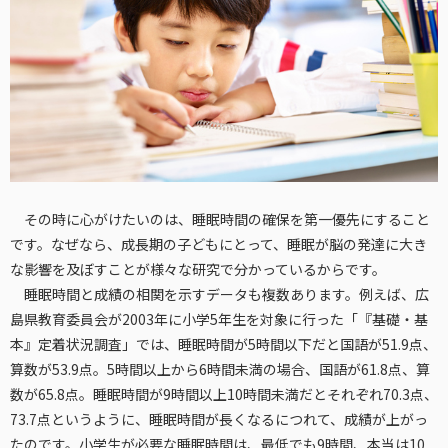
その時に心がけたいのは、睡眠時間の確保を第一優先にすること
です。なぜなら、成長期の子どもにとって、睡眠が脳の発達に大き
な影響を及ぼすことが様々な研究で分かっているからです。
睡眠時間と成績の相関を示すデータも複数あります。例えば、広
島県教育委員会が2003年に小学5年生を対象に行った「『基礎・基
本』定着状況調査」では、睡眠時間が5時間以下だと国語が51.9点、
算数が53.9点。5時間以上から6時間未満の場合、国語が61.8点、算
数が65.8点。睡眠時間が9時間以上10時間未満だとそれぞれ70.3点、
73.7点というように、睡眠時間が長くなるにつれて、成績が上がっ
たのです。小学生が必要な睡眠時間は、最低でも9時間、本当は10