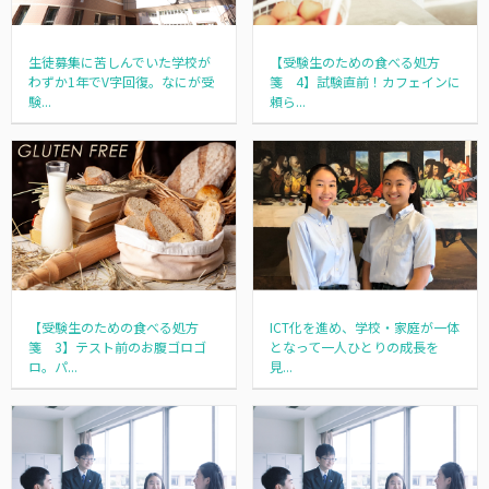
生徒募集に苦しんでいた学校が
【受験生のための食べる処方
わずか1年でV字回復。なにが受
箋 4】試験直前！カフェインに
験...
頼ら...
【受験生のための食べる処方
ICT化を進め、学校・家庭が一体
箋 3】テスト前のお腹ゴロゴ
となって一人ひとりの成長を
ロ。パ...
見...