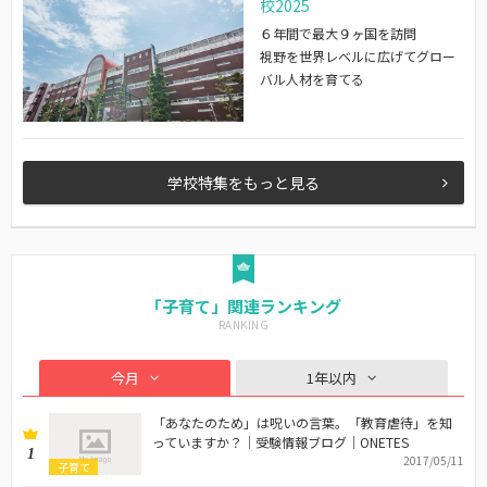
校2025
６年間で最大９ヶ国を訪問
視野を世界レベルに広げてグロー
バル人材を育てる
学校特集をもっと見る
「子育て」関連ランキング
今月
1年以内
「あなたのため」は呪いの言葉。「教育虐待」を知
っていますか？｜受験情報ブログ｜ONETES
1
2017/05/11
子育て