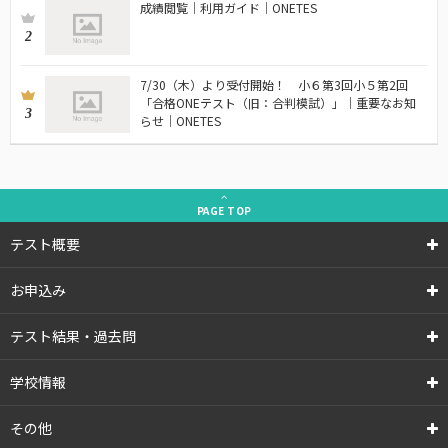
成績閲覧｜利用ガイド｜ONETES
2
7/30（木）より受付開始！ 小６第3回小５第2回
「合格ONEテスト（旧：合判模試）」｜重要なお知
3
らせ｜ONETES
PAGE
TOP
テスト概要
お申込み
テスト結果・過去問
学校情報
その他