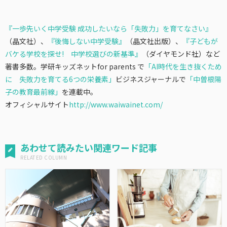
『一歩先いく中学受験 成功したいなら「失敗力」を育てなさい』
（晶文社）、
『後悔しない中学受験』
（晶文社出版）、
『子どもが
バケる学校を探せ! 中学校選びの新基準』
（ダイヤモンド社）など
著書多数。学研キッズネットfor parents で
「AI時代を生き抜くため
に 失敗力を育てる6つの栄養素」
ビジネスジャーナルで
「中曽根陽
子の教育最前線」
を連載中。
オフィシャルサイト
http://www.waiwainet.com/
あわせて読みたい関連ワード記事