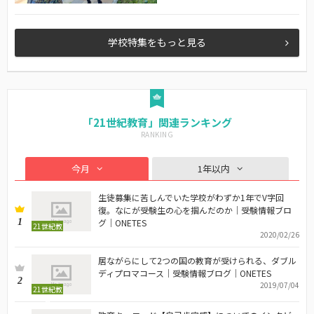
学校特集をもっと見る
「21世紀教育」関連ランキング
今月
1年以内
生徒募集に苦しんでいた学校がわずか1年でV字回
復。なにが受験生の心を掴んだのか｜受験情報ブロ
1
グ｜ONETES
21世紀教
2020/02/26
育
居ながらにして2つの国の教育が受けられる、ダブル
ディプロマコース｜受験情報ブログ｜ONETES
2
2019/07/04
21世紀教
育