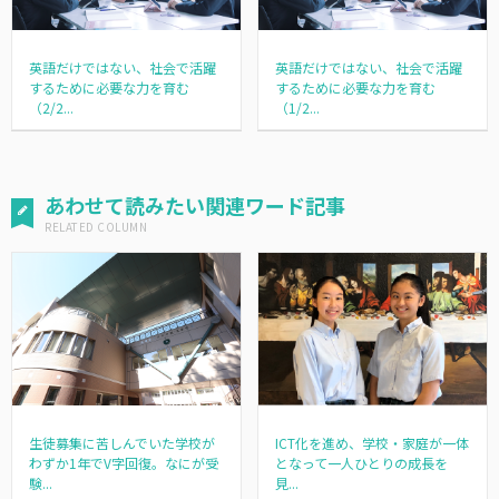
英語だけではない、社会で活躍
英語だけではない、社会で活躍
するために必要な力を育む
するために必要な力を育む
（2/2...
（1/2...
あわせて読みたい関連ワード記事
生徒募集に苦しんでいた学校が
ICT化を進め、学校・家庭が一体
わずか1年でV字回復。なにが受
となって一人ひとりの成長を
験...
見...