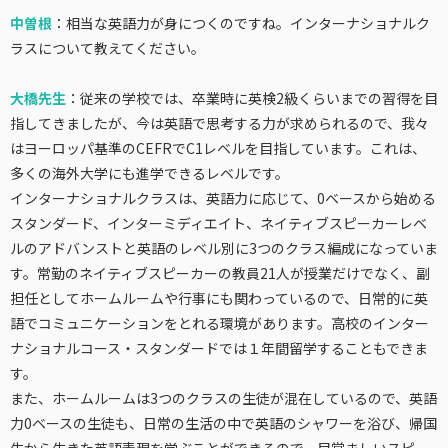
中曽根
：相当な英語力が身につくのですね。インターナショナルク
ラスについて教えてください。
大橋先生
：従来の学校では、卒業時に英検2級くらいまでの習得を目
指してきましたが、今は英語で思考する力が求められるので、我々
はヨーロッパ基準のCEFRでC1レベルを目指しています。これは、
多くの海外大学にも進学できるレベルです。
インターナショナルクラスは、英語力に応じて、0ベースから始める
スタンダード、インターミディエイト、ネイティブスピーカーレベ
ルのアドバンストと英語のレベル別に3つのクラス編成になっていま
す。常勤のネイティブスピーカーの教員21人が授業だけでなく、副
担任としてホームルームや行事にも関わっているので、日常的に英
語でコミュニケーションをとれる環境があります。高校のインター
ナショナルコース・スタンダードでは１年間留学することもできま
す。
また、ホームルームは3つのクラスの生徒が混在しているので、英語
力0ベースの生徒も、日常の生活の中で英語のシャワーを浴び、帰国