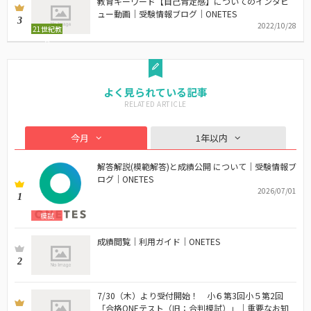
教育キーワード【自己肯定感】についてのインタビ
ュー動画｜受験情報ブログ｜ONETES
3
2022/10/28
21世紀教
育
よく見られている記事
今月
1年以内
解答解説(模範解答)と成績公開 について｜受験情報ブ
ログ｜ONETES
2026/07/01
1
模試
成績閲覧｜利用ガイド｜ONETES
2
7/30（木）より受付開始！ 小６第3回小５第2回
「合格ONEテスト（旧：合判模試）」｜重要なお知