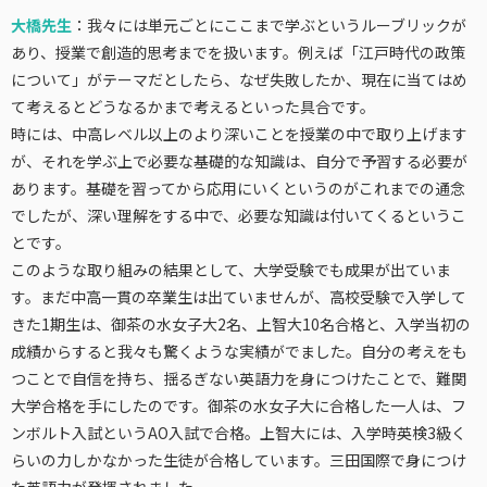
大橋先生
：我々には単元ごとにここまで学ぶというルーブリックが
あり、授業で創造的思考までを扱います。例えば「江戸時代の政策
について」がテーマだとしたら、なぜ失敗したか、現在に当てはめ
て考えるとどうなるかまで考えるといった具合です。
時には、中高レベル以上のより深いことを授業の中で取り上げます
が、それを学ぶ上で必要な基礎的な知識は、自分で予習する必要が
あります。基礎を習ってから応用にいくというのがこれまでの通念
でしたが、深い理解をする中で、必要な知識は付いてくるというこ
とです。
このような取り組みの結果として、大学受験でも成果が出ていま
す。まだ中高一貫の卒業生は出ていませんが、高校受験で入学して
きた1期生は、御茶の水女子大2名、上智大10名合格と、入学当初の
成績からすると我々も驚くような実績がでました。自分の考えをも
つことで自信を持ち、揺るぎない英語力を身につけたことで、難関
大学合格を手にしたのです。御茶の水女子大に合格した一人は、フ
ンボルト入試というAO入試で合格。上智大には、入学時英検3級く
らいの力しかなかった生徒が合格しています。三田国際で身につけ
た英語力が発揮されました。