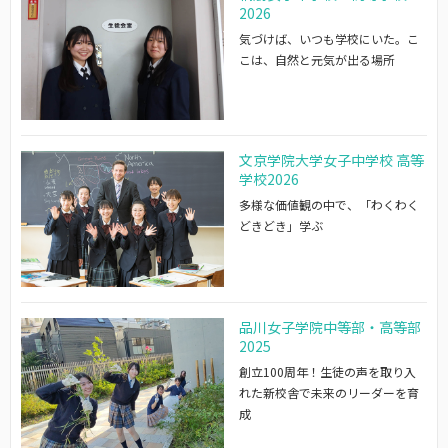
2026
気づけば、いつも学校にいた。こ
こは、自然と元気が出る場所
文京学院大学女子中学校 高等
学校2026
多様な価値観の中で、「わくわく
どきどき」学ぶ
品川女子学院中等部・高等部
2025
創立100周年！生徒の声を取り入
れた新校舎で未来のリーダーを育
成