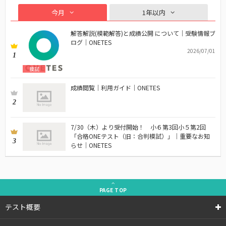
今月
1年以内
解答解説(模範解答)と成績公開 について｜受験情報ブ
ログ｜ONETES
2026/07/01
1
模試
成績閲覧｜利用ガイド｜ONETES
2
7/30（木）より受付開始！ 小６第3回小５第2回
「合格ONEテスト（旧：合判模試）」｜重要なお知
3
らせ｜ONETES
PAGE
TOP
テスト概要