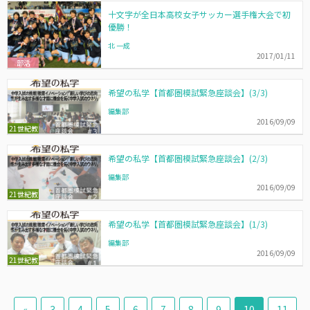
十文字が全日本高校女子サッカー選手権大会で初
優勝！
北 一成
2017/01/11
部活
希望の私学【首都圏模試緊急座談会】(3/3)
編集部
2016/09/09
21世紀教
育
希望の私学【首都圏模試緊急座談会】(2/3)
編集部
2016/09/09
21世紀教
育
希望の私学【首都圏模試緊急座談会】(1/3)
編集部
2016/09/09
21世紀教
育
«
3
4
5
6
7
8
9
10
11