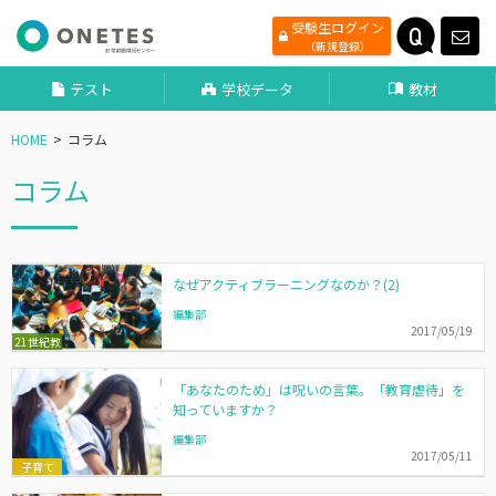
受験生ログイン
（新規登録）
テスト
学校データ
教材
HOME
コラム
コラム
なぜアクティブラーニングなのか？(2)
編集部
2017/05/19
21世紀教
育
「あなたのため」は呪いの言葉。「教育虐待」を
知っていますか？
編集部
2017/05/11
子育て