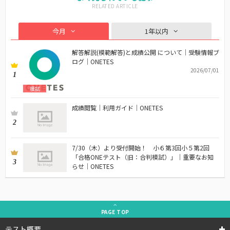
今月
1年以内
解答解説(模範解答)と成績公開 について｜受験情報ブ
ログ｜ONETES
2026/07/01
1
模試
成績閲覧｜利用ガイド｜ONETES
2
7/30（木）より受付開始！ 小６第3回小５第2回
「合格ONEテスト（旧：合判模試）」｜重要なお知
3
らせ｜ONETES
PAGE
TOP
テスト概要