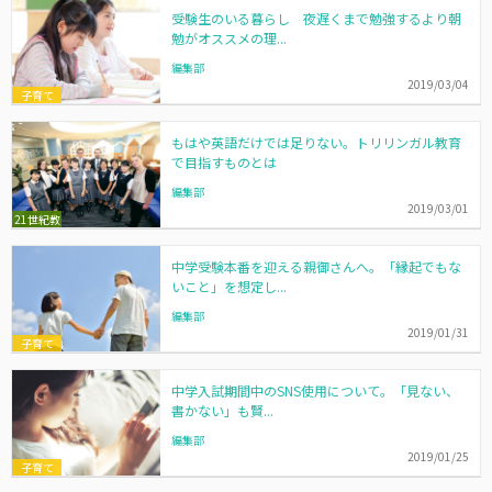
受験生のいる暮らし 夜遅くまで勉強するより朝
勉がオススメの理...
編集部
2019/03/04
子育て
もはや英語だけでは足りない。トリリンガル教育
で目指すものとは
編集部
2019/03/01
21世紀教
育
中学受験本番を迎える親御さんへ。「縁起でもな
いこと」を想定し...
編集部
2019/01/31
子育て
中学入試期間中のSNS使用について。「見ない、
書かない」も賢...
編集部
2019/01/25
子育て