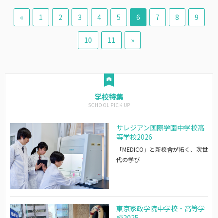
«
1
2
3
4
5
6
7
8
9
10
11
»
学校特集
サレジアン国際学園中学校高
等学校2026
「MEDICO」と新校舎が拓く、次世
代の学び
東京家政学院中学校・高等学
校2025