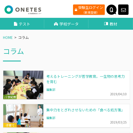
受験生ログイン
（新規登録）
テスト
学校データ
教材
HOME
コラム
コラム
考えるトレーニングが哲学教育。一生物の思考力
を育む
編集部
2019/04/10
21世紀教
育
集中力をとぎれさせないための「食べる処方箋」
編集部
2019/03/25
子育て