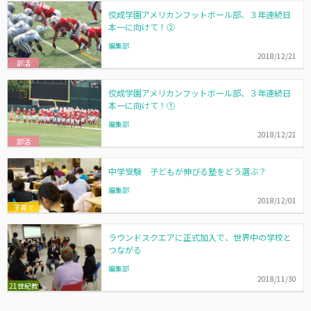
佼成学園アメリカンフットボール部、３年連続日
本一に向けて！②
編集部
2018/12/21
部活
佼成学園アメリカンフットボール部、３年連続日
本一に向けて！①
編集部
2018/12/21
部活
中学受験 子どもが伸びる塾をどう選ぶ？
編集部
2018/12/01
子育て
ラウンドスクエアに正式加入で、世界中の学校と
つながる
編集部
2018/11/30
21世紀教
育