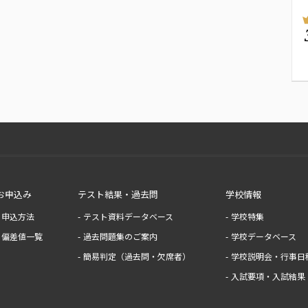
お申込み
テスト結果・過去問
学校情報
申込方法
テスト資料データベース
学校特集
偏差値一覧
過去問題集のご案内
学校データベース
簡易判定（過去問・欠席者）
学校説明会・行事日
入試要項・入試結果