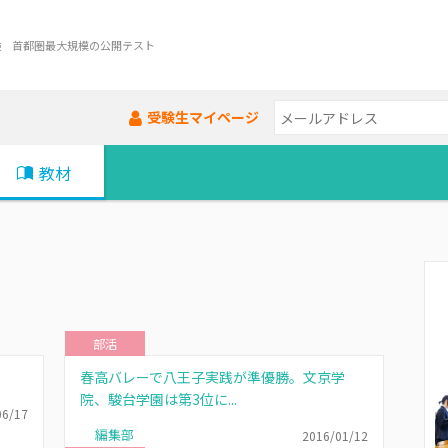
験 首都圏最大規模の公開テスト
受験生マイページ
教材
部活
春高バレーで八王子実践が準優勝。文京学
院、駿台学園は第3位に...
06/17
編集部
2016/01/12