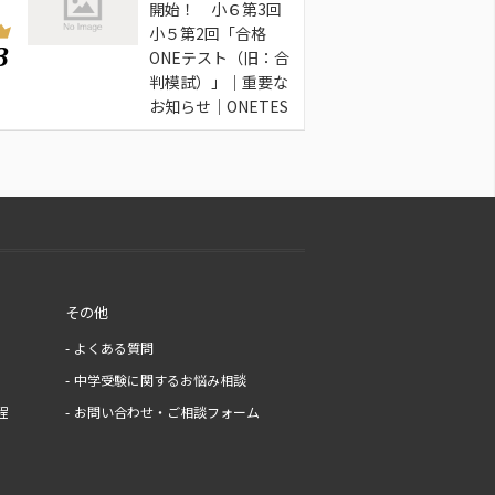
開始！ 小６第3回
小５第2回「合格
3
ONEテスト（旧：合
判模試）」｜重要な
お知らせ｜ONETES
その他
よくある質問
中学受験に関するお悩み相談
程
お問い合わせ・ご相談フォーム