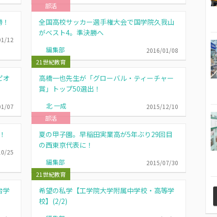
部活
勝！
全国高校サッカー選手権大会で国学院久我山
がベスト4。準決勝へ
01/12
編集部
2016/01/08
21世紀教育
ピオ
高橋一也先生が「グローバル・ティーチャー
賞」トップ50選出！
北 一成
01/07
2015/12/10
部活
！
夏の甲子園。早稲田実業高が5年ぶり29回目
の西東京代表に！
10/25
編集部
2015/07/30
21世紀教育
台学
希望の私学【工学院大学附属中学校・高等学
校】(2/2)