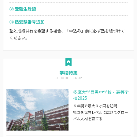
② 受験生登録
③ 塾受験番号追加
塾と成績共有を希望する場合、「申込み」前に必ず塾を紐づけて
ください。
学校特集
多摩大学目黒中学校・高等学
校2025
６年間で最大９ヶ国を訪問
視野を世界レベルに広げてグロー
バル人材を育てる