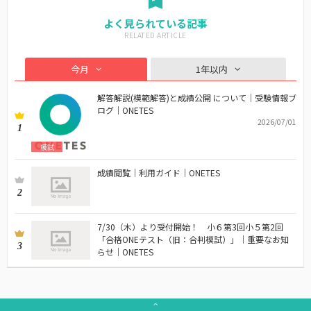
よく見られている記事
今月
1年以内
解答解説(模範解答)と成績公開 について｜受験情報ブ
ログ｜ONETES
2026/07/01
1
模試
成績閲覧｜利用ガイド｜ONETES
2
7/30（木）より受付開始！ 小６第3回小５第2回
「合格ONEテスト（旧：合判模試）」｜重要なお知
3
らせ｜ONETES