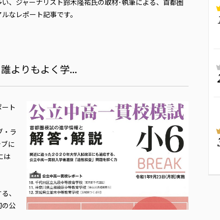
多い、ジャーナリスト鈴木隆祐氏の取材･執筆による、首都圏
アルなレポート記事です。
”、誰よりもよく学...
ポート
ブ・ラ
シブに
には
する、
初の公