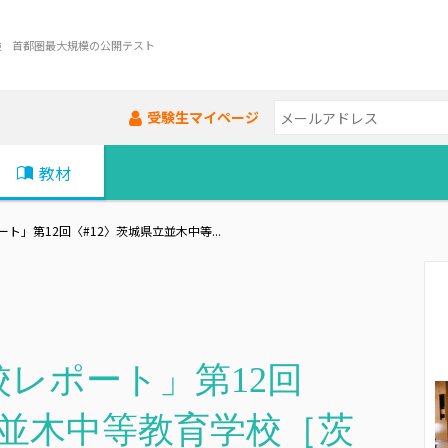
験 首都圏最大規模の公開テスト
受験生マイページ
教材
ト」第12回〈#12〉茨城県立並木中等...
レポート」第12回
立並木中等教育学校［茨