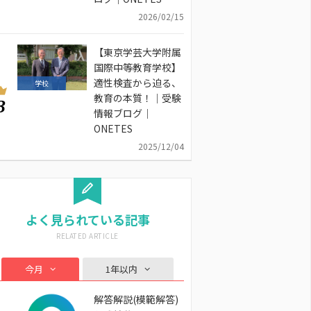
2026/02/15
【東京学芸大学附属
国際中等教育学校】
適性検査から迫る、
学校
教育の本質！｜受験
3
情報ブログ｜
ONETES
2025/12/04
よく見られている記事
今月
1年以内
解答解説(模範解答)