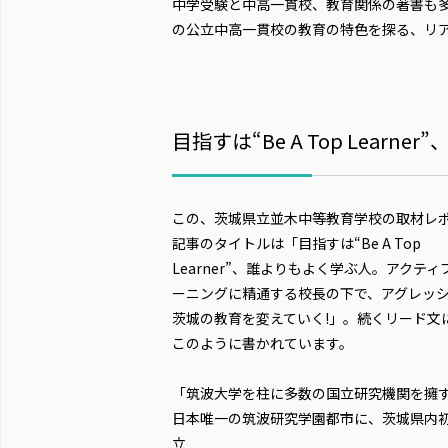
中学受験と中高一貫校、教育関係の著書も
の公立中高一貫校の教育の特色を探る、リ
目指すは“Be A Top Learner
この、茨城県立並木中等教育学校の取材レ
記事のタイトルは「目指すは“Be A Top
Learner”、誰よりもよく学ぶ人。アクティ
ーニングに精通する校長の下で、アグレッ
茨城の教育を変えていく!」。続くリード文
このように書かれています。
「筑波大学を柱に多数の国立研究機関を擁
日本唯一の筑波研究学園都市に、茨城県内
立