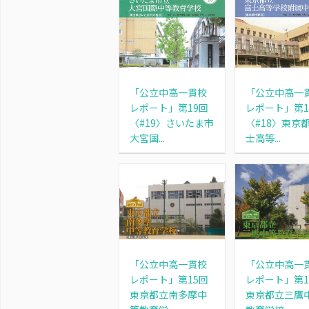
「公立中高一貫校
「公立中高一
レポート」第19回
レポート」第1
〈#19〉さいたま市
〈#18〉東京
大宮国...
士高等...
「公立中高一
「公立中高一貫校
レポート」第1
レポート」第15回
東京都立三鷹
東京都立南多摩中