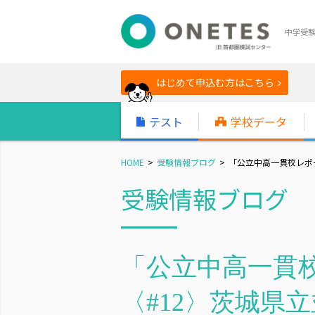
中学受
はじめて申込む方はこちら
テスト
学校データ
HOME
受験情報ブログ
「公立中高一貫校レポー
受験情報ブログ
「公立中高一貫校
〈#12〉茨城県