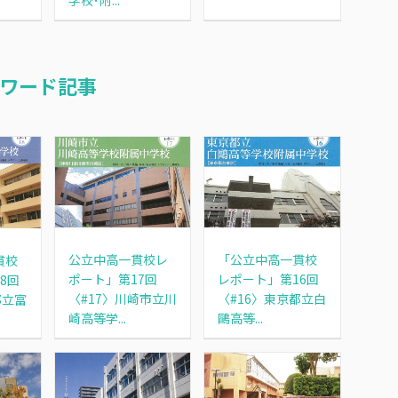
ワード記事
公立中高一貫校レ
「公立中高一貫校
貫校
ポート」第17回
レポート」第16回
8回
〈#17〉川崎市立川
〈#16〉東京都立白
都立富
崎高等学...
鷗高等...