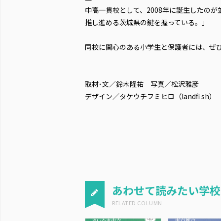
中高一貫校として、2008年に誕生したの
推し進める茨城県の鍵を握っている。」
同校に関心のある小学生と保護者には、ぜ
取材･文／鈴木隆祐 写真／松沢雅彦
デザイン／タケウチフミヒロ（landfi sh）
あわせて読みたい学校