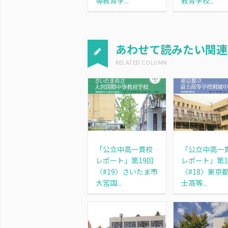
教育学校...
等教育学...
あわせて読みたい関連
「公立中高一貫校
「公立中高一
レポート」第19回
レポート」第1
〈#19〉さいたま市
〈#18〉東京
大宮国...
士高等...