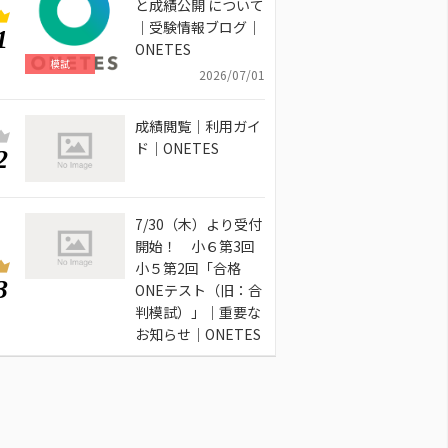
と成績公開 について
｜受験情報ブログ｜
1
ONETES
模試
2026/07/01
成績閲覧｜利用ガイ
ド｜ONETES
2
7/30（木）より受付
開始！ 小６第3回
小５第2回「合格
3
ONEテスト（旧：合
判模試）」｜重要な
お知らせ｜ONETES