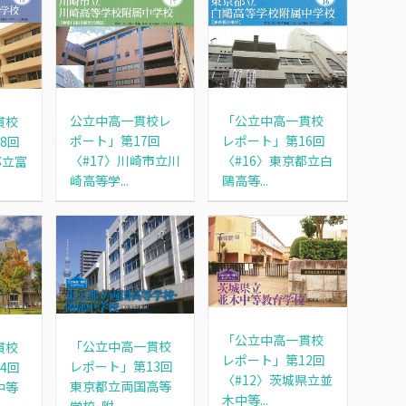
公立中高一貫校レ
「公立中高一貫校
貫校
ポート」第17回
レポート」第16回
8回
〈#17〉川崎市立川
〈#16〉東京都立白
都立富
崎高等学...
鷗高等...
「公立中高一貫校
「公立中高一貫校
貫校
レポート」第12回
レポート」第13回
4回
〈#12〉茨城県立並
東京都立両国高等
中等
木中等...
学校･附...