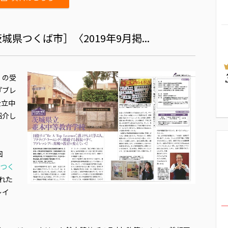
県つくば市］〈2019年9月掲...
」の受
『ブレ
公立中
紹介し
回
つく
された
レイ