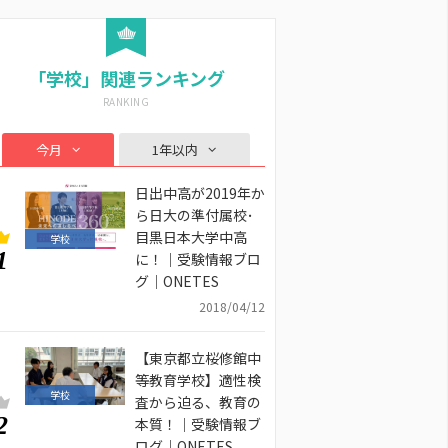
「学校」関連ランキング
今月
1年以内
日出中高が2019年か
ら日大の準付属校･
目黒日本大学中高
学校
1
に！｜受験情報ブロ
グ｜ONETES
2018/04/12
【東京都立桜修館中
等教育学校】適性検
学校
査から迫る、教育の
2
本質！｜受験情報ブ
ログ｜ONETES