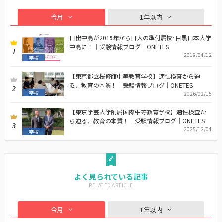
今月
1年以内
日出中高が2019年から日大の準付属校･目黒日本大学
中高に！｜受験情報ブログ｜ONETES
1
2018/04/12
学校
【東京都立桜修館中等教育学校】適性検査から迫
る、教育の本質！｜受験情報ブログ｜ONETES
2
学校
2026/02/15
【東京学芸大学附属国際中等教育学校】適性検査か
ら迫る、教育の本質！｜受験情報ブログ｜ONETES
3
2025/12/04
学校
よく見られている記事
今月
1年以内