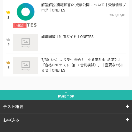
解答解説(模範解答)と成績公開 について｜受験情報ブ
ログ｜ONETES
2026/07/01
1
模試
成績閲覧｜利用ガイド｜ONETES
2
7/30（木）より受付開始！ 小６第3回小５第2回
「合格ONEテスト（旧：合判模試）」｜重要なお知
3
らせ｜ONETES
PAGE
TOP
テスト概要
お申込み