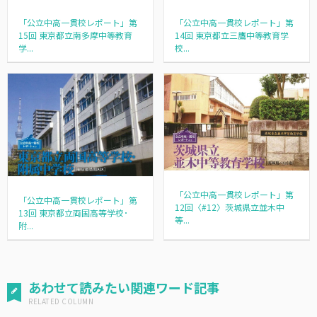
「公立中高一貫校レポート」第
「公立中高一貫校レポート」第
14回 東京都立三鷹中等教育学
15回 東京都立南多摩中等教育
校...
学...
「公立中高一貫校レポート」第
「公立中高一貫校レポート」第
12回〈#12〉茨城県立並木中
13回 東京都立両国高等学校･
等...
附...
あわせて読みたい関連ワード記事