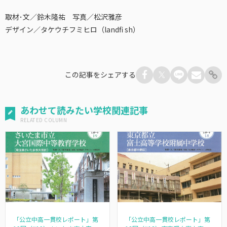
取材･文／鈴木隆祐 写真／松沢雅彦
デザイン／タケウチフミヒロ（landfi sh）
この記事をシェアする
あわせて読みたい学校関連記事
「公立中高一貫校レポート」第
「公立中高一貫校レポート」第