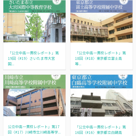
「公立中高一貫校レポート」第
「公立中高一貫校レポート」第
19回〈#19〉さいたま市大宮
18回〈#18〉東京都立富士高
国...
等...
公立中高一貫校レポート」第17
「公立中高一貫校レポート」第
回〈#17〉川崎市立川崎高等学...
16回〈#16〉東京都立白鷗高