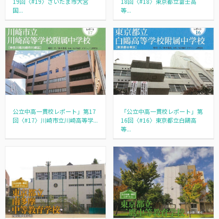
19回〈#19〉さいたま市大宮
18回〈#18〉東京都立富士高
国...
等...
公立中高一貫校レポート」第17
「公立中高一貫校レポート」第
回〈#17〉川崎市立川崎高等学...
16回〈#16〉東京都立白鷗高
等...