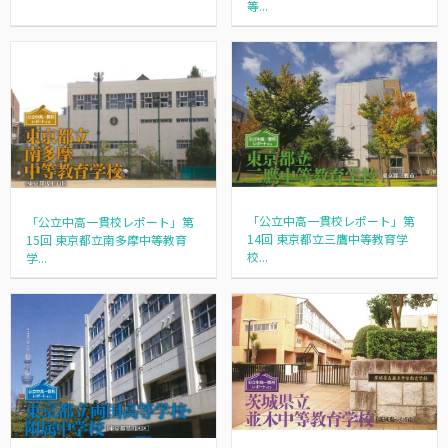
等...
「公立中高一貫校レポート」第
「公立中高一貫校レポート」第
14回 東京都立三鷹中等教育学
15回 東京都立南多摩中等教育
校...
学...