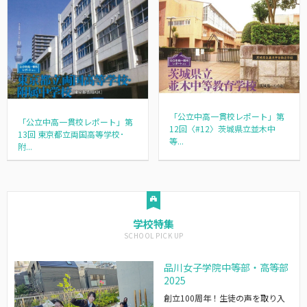
「公立中高一貫校レポート」第
「公立中高一貫校レポート」第
12回〈#12〉茨城県立並木中
13回 東京都立両国高等学校･
等...
附...
学校特集
品川女子学院中等部・高等部
2025
創立100周年！生徒の声を取り入