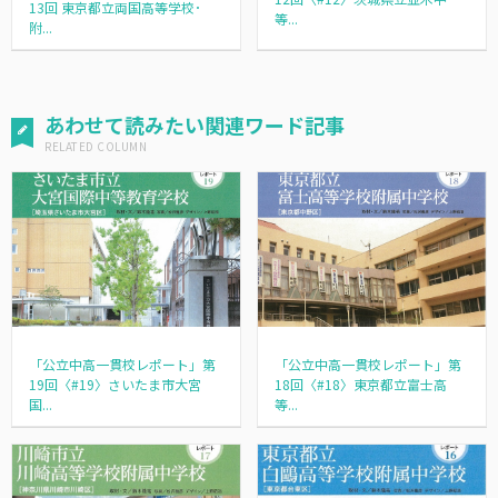
13回 東京都立両国高等学校･
等...
附...
あわせて読みたい関連ワード記事
「公立中高一貫校レポート」第
「公立中高一貫校レポート」第
19回〈#19〉さいたま市大宮
18回〈#18〉東京都立富士高
国...
等...