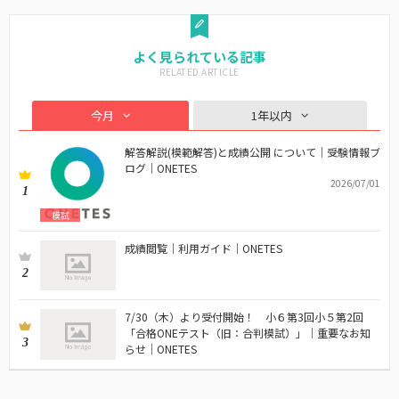
よく見られている記事
今月
1年以内
解答解説(模範解答)と成績公開 について｜受験情報ブ
ログ｜ONETES
2026/07/01
1
模試
成績閲覧｜利用ガイド｜ONETES
2
7/30（木）より受付開始！ 小６第3回小５第2回
「合格ONEテスト（旧：合判模試）」｜重要なお知
3
らせ｜ONETES