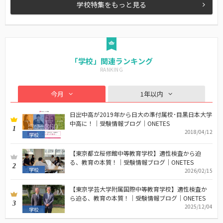
学校特集をもっと見る
「学校」関連ランキング
今月
1年以内
日出中高が2019年から日大の準付属校･目黒日本大学
中高に！｜受験情報ブログ｜ONETES
1
2018/04/12
学校
【東京都立桜修館中等教育学校】適性検査から迫
る、教育の本質！｜受験情報ブログ｜ONETES
2
学校
2026/02/15
【東京学芸大学附属国際中等教育学校】適性検査か
ら迫る、教育の本質！｜受験情報ブログ｜ONETES
3
2025/12/04
学校