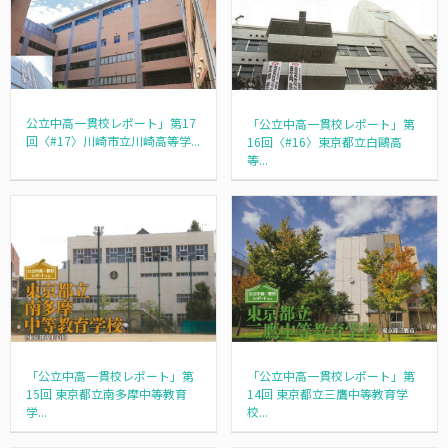
公立中高一貫校レポート」第17
「公立中高一貫校レポート」第
回〈#17〉川崎市立川崎高等学...
16回〈#16〉東京都立白鷗高
等...
「公立中高一貫校レポート」第
「公立中高一貫校レポート」第
14回 東京都立三鷹中等教育学
15回 東京都立南多摩中等教育
校...
学...