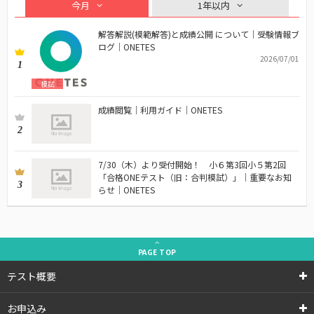
今月
1年以内
解答解説(模範解答)と成績公開 について｜受験情報ブ
ログ｜ONETES
2026/07/01
1
模試
成績閲覧｜利用ガイド｜ONETES
2
7/30（木）より受付開始！ 小６第3回小５第2回
「合格ONEテスト（旧：合判模試）」｜重要なお知
3
らせ｜ONETES
PAGE
TOP
テスト概要
お申込み