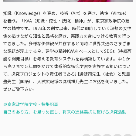
知識（Knowledge）を高め、技術（Art）を磨き、徳性（Virtue）
を養う。「KVA（知識・徳性・技術）精神」が、東京家政学院の建
学の精神です。1923年の創立以来、時代に即応していく理想の女性
像を描きながら知性と品格を磨き、実践力を身につける教育を行っ
てきました。多様な価値観が共存すると同時に世界共通のさまざま
な課題が浮上する今、建学の精神KVAをベースとしてSDGs（持続可
能な開発目標）を考える教育システムを再構築しています。中１か
ら高２まで５年間をかけて体系的な探究学習を実施する狙いについ
て、探究プロジェクトの責任者である川邊健司先生（社会）と児島
豊先生（国語）、入試広報係の髙橋祥乃先生にお話を伺いました。
ぜひご覧下さい。
東京家政学院学校・特集記事
自己のあり方」を見つめ直し、将来の進路選択に繋げる探究活動