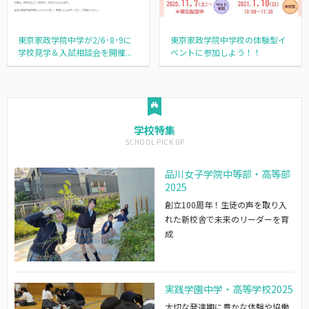
東京家政学院中学が2/6･8･9に
東京家政学院中学校の体験型イ
学校見学＆入試相談会を開催...
ベントに参加しよう！！
学校特集
品川女子学院中等部・高等部
2025
創立100周年！生徒の声を取り入
れた新校舎で未来のリーダーを育
成
実践学園中学・高等学校2025
大切な発達期に豊かな体験や協働