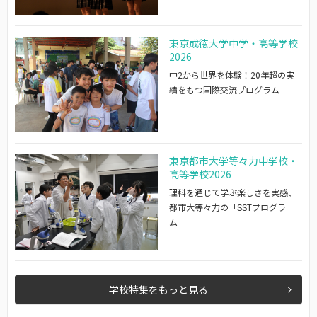
東京成徳大学中学・高等学校
2026
中2から世界を体験！20年超の実
績をもつ国際交流プログラム
東京都市大学等々力中学校・
高等学校2026
理科を通じて学ぶ楽しさを実感、
都市大等々力の「SSTプログラ
ム」
学校特集をもっと見る