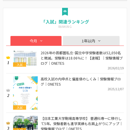
「入試」関連ランキング
今月
1年以内
2026年の首都圏私立･国立中学受験者数は52,050名
と微減。受験率は18.06％に！【速報】｜受験情報ブ
1
ログ｜ONETES
入試
2026/02/19
高校入試の内申点と偏差値のしくみ｜受験情報ブロ
グ｜ONETES
2025/12/07
2
入試
【日本工業大学駒場高等学校】 普通科専一に移行し
て5年。受験者数も進学実績も右肩上がりにアップ｜
3
受験情報ブログ｜ONETES