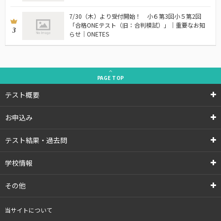
7/30（木）より受付開始！ 小６第3回小５第2回
「合格ONEテスト（旧：合判模試）」｜重要なお知
3
らせ｜ONETES
PAGE
TOP
テスト概要
お申込み
テスト結果・過去問
学校情報
その他
当サイトについて