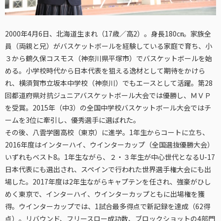
2000年4月6日、北海道生まれ（17歳／高2）。身長180㎝。家族全
員（両親と兄）がバスケットボールを経験している家庭で育ち、小
３から鶴久保コスモス（神奈川県平塚市）でバスケットボールを始
める。小学校時代から日本代表を狙える逸材として期待をかけら
れ、横須賀市立坂本中学校（神奈川）でもエースとして活躍。第28
回都道府県対抗ジュニアバスケットボール大会では優勝し、ＭＶＰ
を受賞。2015年（中3）の全国中学校バスケットボール大会ではチ
ームを3位に牽引し、優秀選手に選ばれた。
その後、八雲学園高校（東京）に進学。1年生からコートに立ち、
2016年度はインターハイ、ウインターカップ（全国選抜優勝大会）
いずれもベスト8。1年生ながら、２・３年生が中心世代となるU-17
日本代表にも選出され、スペインで行われた世界選手権大会にも出
場した。2017年度は2年生ながらキャプテンを任され、強豪がひし
めく東京で、インターハイ、ウインターカップともに出場権を獲
得。ウインターカップでは、1試合最多得点で新記録を達成（62得
点）。リバウンド、フリースロー成功数、ブロックショットの4部門