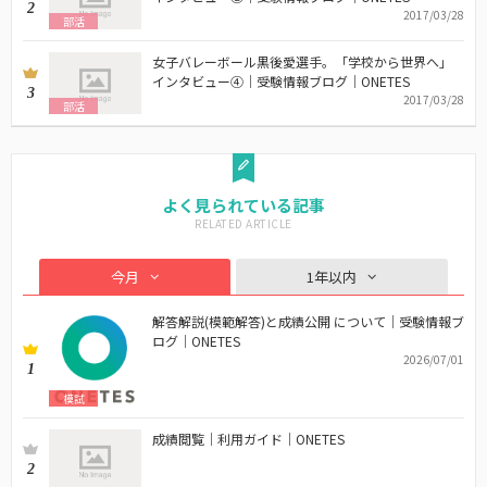
2
2017/03/28
部活
女子バレーボール黒後愛選手。「学校から世界へ」
インタビュー④｜受験情報ブログ｜ONETES
3
2017/03/28
部活
よく見られている記事
今月
1年以内
解答解説(模範解答)と成績公開 について｜受験情報ブ
ログ｜ONETES
2026/07/01
1
模試
成績閲覧｜利用ガイド｜ONETES
2