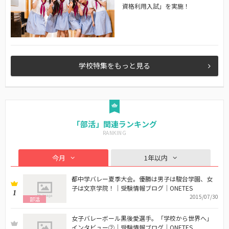
資格利用入試」を実施！
学校特集をもっと見る
「部活」関連ランキング
今月
1年以内
都中学バレー夏季大会。優勝は男子は駿台学園、女
子は文京学院！｜受験情報ブログ｜ONETES
1
2015/07/30
部活
女子バレーボール黒後愛選手。「学校から世界へ」
インタビュー②｜受験情報ブログ｜ONETES