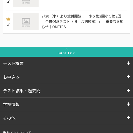
2
7/30（木）より受付開始！ 小６第3回小５第2回
「合格ONEテスト（旧：合判模試）」｜重要なお知
3
らせ｜ONETES
PAGE
TOP
テスト概要
お申込み
テスト結果・過去問
学校情報
その他
当サイトについて