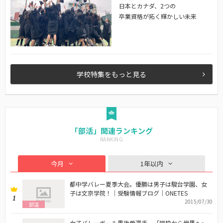
日本とカナダ、2つの
卒業資格が拓く輝かしい未来
学校特集をもっと見る
「部活」関連ランキング
今月
1年以内
都中学バレー夏季大会。優勝は男子は駿台学園、女
子は文京学院！｜受験情報ブログ｜ONETES
1
2015/07/30
部活
女子バレーボール黒後愛選手。「学校から世界へ」