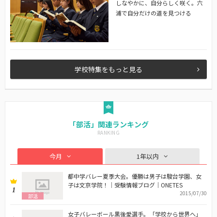
しなやかに、自分らしく咲く。六
浦で自分だけの道を見つける
学校特集をもっと見る
「部活」関連ランキング
今月
1年以内
都中学バレー夏季大会。優勝は男子は駿台学園、女
子は文京学院！｜受験情報ブログ｜ONETES
1
2015/07/30
部活
女子バレーボール黒後愛選手。「学校から世界へ」