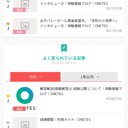
インタビュー②｜受験情報ブログ｜ONETES
2
2017/03/28
部活
女子バレーボール黒後愛選手。「学校から世界へ」
インタビュー④｜受験情報ブログ｜ONETES
3
2017/03/28
部活
よく見られている記事
今月
1年以内
解答解説(模範解答)と成績公開 について｜受験情報ブ
ログ｜ONETES
2026/07/01
1
模試
成績閲覧｜利用ガイド｜ONETES
2