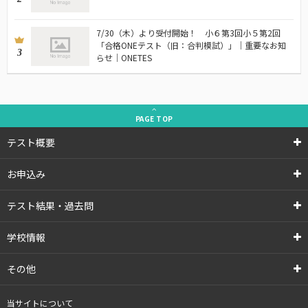
7/30（木）より受付開始！ 小６第3回小５第2回
「合格ONEテスト（旧：合判模試）」｜重要なお知
3
らせ｜ONETES
PAGE
TOP
テスト概要
お申込み
テスト結果・過去問
学校情報
その他
当サイトについて