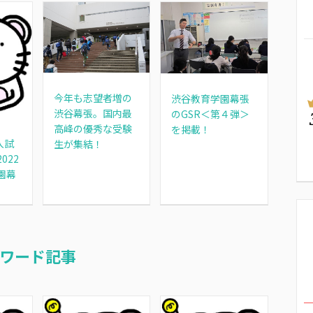
今年も志望者増の
渋谷教育学園幕張
渋谷幕張。国内最
のGSR＜第４弾＞
高峰の優秀な受験
を掲載！
入試
生が集結！
022
園幕
ワード記事