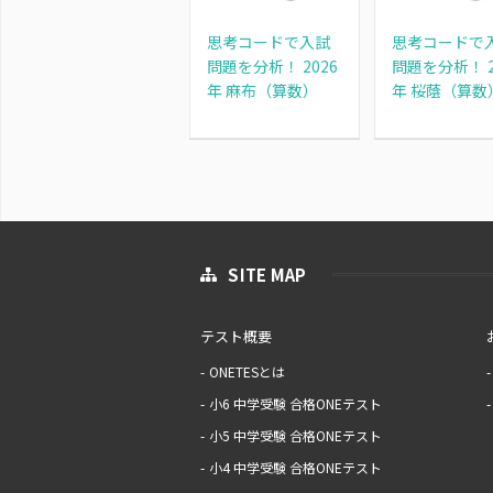
思考コードで入試
思考コードで
問題を分析！ 2026
問題を分析！ 2
年 麻布（算数）
年 桜蔭（算数
SITE MAP
テスト概要
ONETESとは
小6 中学受験 合格ONEテスト
小5 中学受験 合格ONEテスト
小4 中学受験 合格ONEテスト