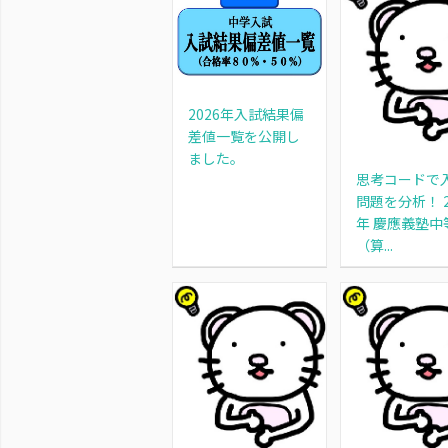
2026年入試結果偏
差値一覧を公開し
ました。
思考コードで
問題を分析！ 2
年 慶應義塾中
（算...