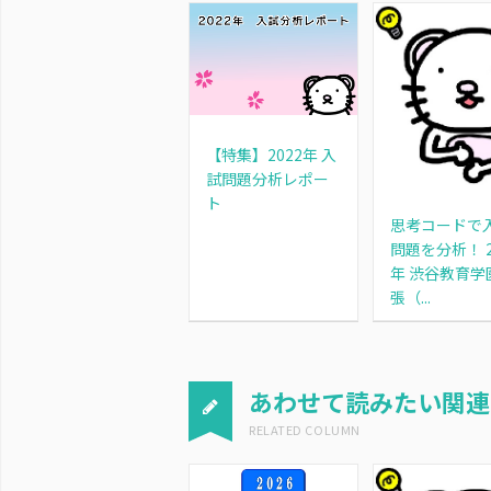
【特集】2022年 入
試問題分析レポー
ト
思考コードで
問題を分析！ 2
年 渋谷教育学
張（...
あわせて読みたい関連