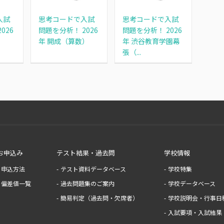
入試
思考コードで入試
思考コードで入試
026
問題を分析！ 2026
問題を分析！ 2026
）
年 開成（算数）
年 渋谷教育学園幕
張（...
お申込み
テスト結果・過去問
学校情報
申込方法
テスト資料データベース
学校特集
偏差値一覧
過去問題集のご案内
学校データベース
簡易判定（過去問・欠席者）
学校説明会・行事日
入試要項・入試結果