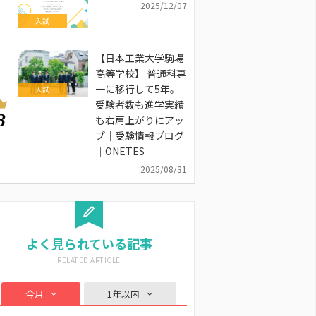
2025/12/07
入試
【日本工業大学駒場
高等学校】 普通科専
一に移行して5年。
入試
受験者数も進学実績
3
も右肩上がりにアッ
プ｜受験情報ブログ
｜ONETES
2025/08/31
よく見られている記事
今月
1年以内