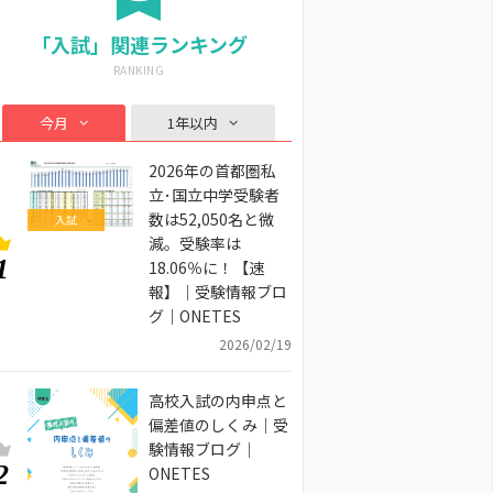
「入試」関連ランキング
今月
1年以内
2026年の首都圏私
立･国立中学受験者
数は52,050名と微
入試
減。受験率は
1
18.06％に！【速
報】｜受験情報ブロ
グ｜ONETES
2026/02/19
高校入試の内申点と
偏差値のしくみ｜受
験情報ブログ｜
2
ONETES