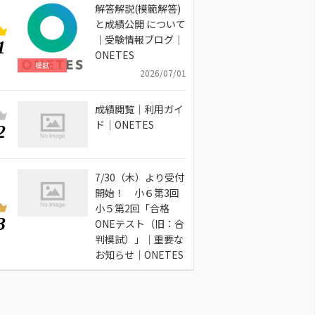
解答解説(模範解答)
と成績公開 について
｜受験情報ブログ｜
1
ONETES
模試
2026/07/01
成績閲覧｜利用ガイ
ド｜ONETES
2
7/30（木）より受付
開始！ 小６第3回
小５第2回「合格
3
ONEテスト（旧：合
判模試）」｜重要な
お知らせ｜ONETES