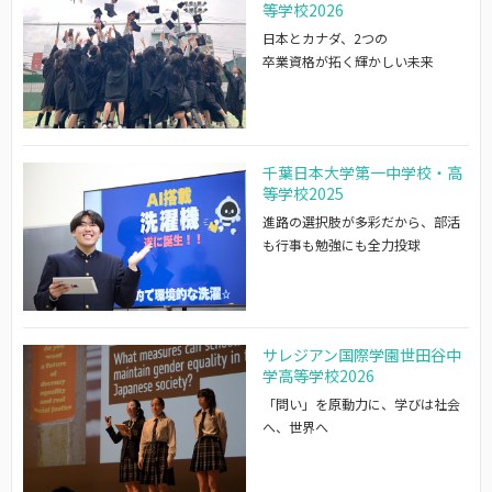
等学校2026
日本とカナダ、2つの
卒業資格が拓く輝かしい未来
千葉日本大学第一中学校・高
等学校2025
進路の選択肢が多彩だから、部活
も行事も勉強にも全力投球
サレジアン国際学園世田谷中
学高等学校2026
「問い」を原動力に、学びは社会
へ、世界へ