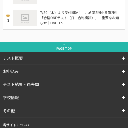
7/30（木）より受付開始！ 小６第3回小５第2回
「合格ONEテスト（旧：合判模試）」｜重要なお知
3
らせ｜ONETES
PAGE
TOP
テスト概要
お申込み
テスト結果・過去問
学校情報
その他
当サイトについて