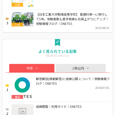
入試
【日本工業大学駒場高等学校】 普通科専一に移行し
て5年。受験者数も進学実績も右肩上がりにアップ｜
3
受験情報ブログ｜ONETES
入試
2025/08/31
よく見られている記事
今月
1年以内
解答解説(模範解答)と成績公開 について｜受験情報ブ
ログ｜ONETES
2026/07/01
1
模試
成績閲覧｜利用ガイド｜ONETES
2