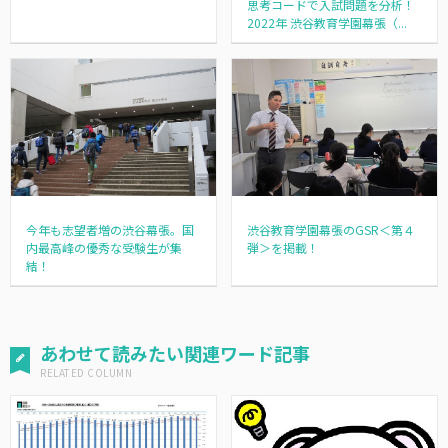
思考コードで入試問題を分析！
2022年 渋谷教育学園幕張（...
今年も志望者増の渋谷幕張。国
渋谷教育学園幕張のGSR＜第４
内最高峰の優秀な受験生が集
弾＞を掲載！
結！
あわせて読みたい関連ワード記事