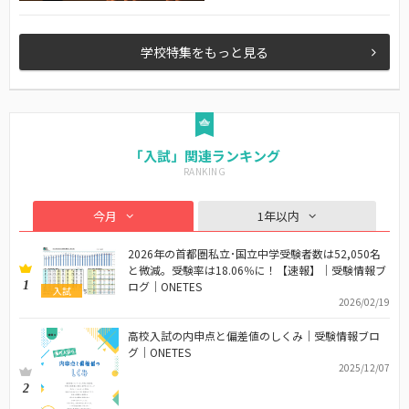
学校特集をもっと見る
「入試」関連ランキング
今月
1年以内
2026年の首都圏私立･国立中学受験者数は52,050名
と微減。受験率は18.06％に！【速報】｜受験情報ブ
1
ログ｜ONETES
入試
2026/02/19
高校入試の内申点と偏差値のしくみ｜受験情報ブロ
グ｜ONETES
2025/12/07
2