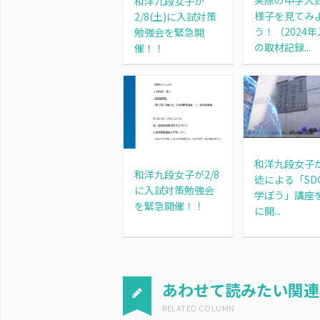
実際の中学入
和洋九段女子が
様子を見てみ
2/8(土)に入試対策
う！（2024
勉強会を緊急開
の取材記録...
催！！
和洋九段女子
和洋九段女子が2/8
徒による「SD
に入試対策勉強会
学ぼう」講座を
を緊急開催！！
に開...
あわせて読みたい関連