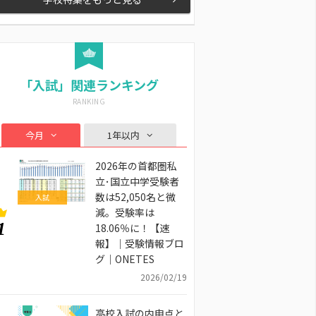
「入試」関連ランキング
今月
1年以内
2026年の首都圏私
立･国立中学受験者
数は52,050名と微
入試
減。受験率は
1
18.06％に！【速
報】｜受験情報ブロ
グ｜ONETES
2026/02/19
高校入試の内申点と