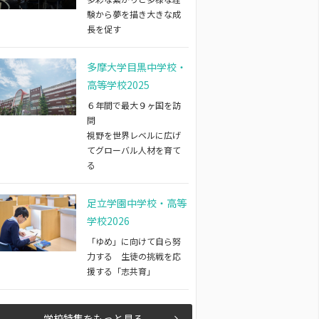
験から夢を描き大きな成
長を促す
多摩大学目黒中学校・
高等学校2025
６年間で最大９ヶ国を訪
問
視野を世界レベルに広げ
てグローバル人材を育て
る
足立学園中学校・高等
学校2026
「ゆめ」に向けて自ら努
力する 生徒の挑戦を応
援する「志共育」
学校特集をもっと見る