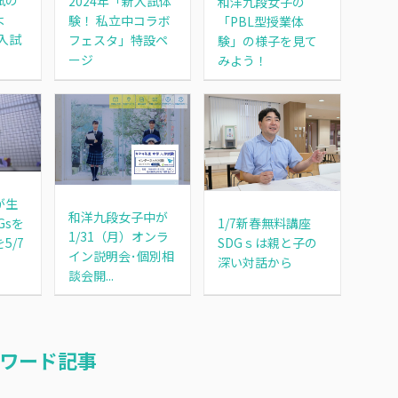
試の
2024年「新入試体
和洋九段女子の
よ
験！ 私立中コラボ
「PBL型授業体
年入試
フェスタ」特設ペ
験」の様子を見て
ージ
みよう！
が生
和洋九段女子中が
Gsを
1/7新春無料講座
1/31（月）オンラ
5/7
SDGｓは親と子の
イン説明会･個別相
深い対話から
談会開...
ワード記事