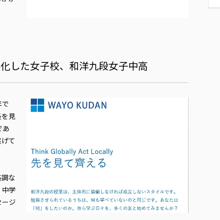
進化した女子校、和洋九段女子中高
年で
長を見
であ
遂げて
基調な
、中学
セージ