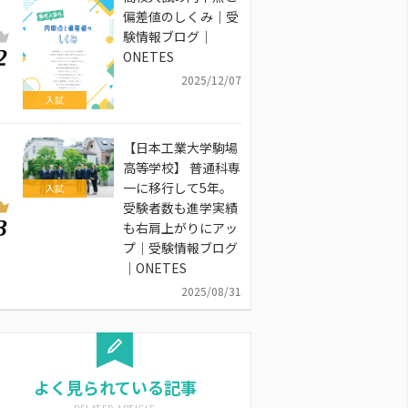
偏差値のしくみ｜受
験情報ブログ｜
2
ONETES
2025/12/07
入試
【日本工業大学駒場
高等学校】 普通科専
一に移行して5年。
入試
受験者数も進学実績
3
も右肩上がりにアッ
プ｜受験情報ブログ
｜ONETES
2025/08/31
よく見られている記事