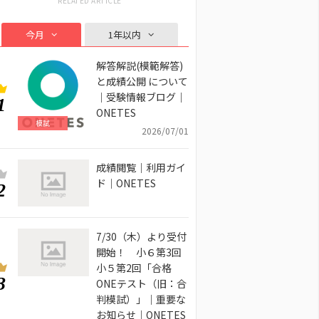
今月
1年以内
解答解説(模範解答)
と成績公開 について
｜受験情報ブログ｜
1
ONETES
模試
2026/07/01
成績閲覧｜利用ガイ
ド｜ONETES
2
7/30（木）より受付
開始！ 小６第3回
小５第2回「合格
3
ONEテスト（旧：合
判模試）」｜重要な
お知らせ｜ONETES