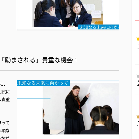
「励まされる」貴重な機会！
に、
入試に
る貴重
思って
事項な
いかが