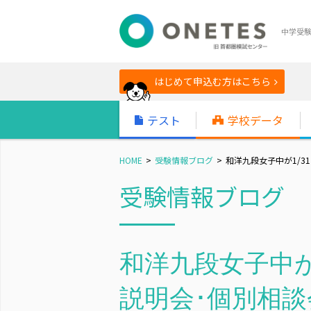
中学受
はじめて申込む方はこちら
テスト
学校データ
HOME
受験情報ブログ
和洋九段女子中が1/3
受験情報ブログ
和洋九段女子中が
説明会･個別相談